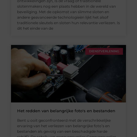
ontwikkelingen zijn, Is de vraag of traditionele
slotenmakers nog een plaats hebben in de wereld van
beveiliging. Met de opkomst van slimme sloten en
andere geavanceerde technologieën lijkt het alsof
traditionele sleutels en sloten hun relevantie verliezen. Is
dit het einde van de
DIENSTVERLENING
Het redden van belangrijke foto's en bestanden
Bent u ooit geconfronteerd met de verschrikkelijke
ervaring van het verliezen van belangrijke foto’s en
bestanden als gevolg van een beschadigde harde
schijf? De schrik van gegevensverlies Gegevensverlies