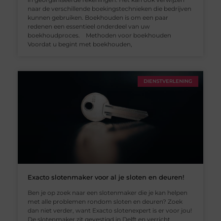
naar de verschillende boekingstechnieken die bedrijven
kunnen gebruiken. Boekhouden is om een paar
redenen een essentieel onderdeel van uw
boekhoudproces. Methoden voor boekhouden
Voordat u begint met boekhouden,
DIENSTVERLENING
Exacto slotenmaker voor al je sloten en deuren!
Ben je op zoek naar een slotenmaker die je kan helpen
met alle problemen rondom sloten en deuren? Zoek
dan niet verder, want Exacto slotenexpert is er voor jou!
De slotenmaker zit gevestigd in Delft en verricht