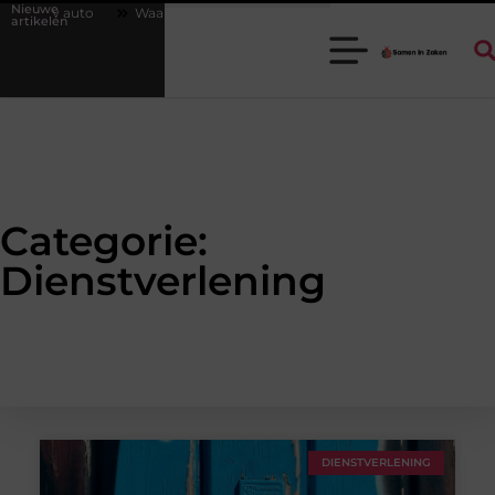
Nieuwe
 goede stukadoorgroothandel het werk van de stukadoor makkelijker m
artikelen
Categorie:
Dienstverlening
DIENSTVERLENING