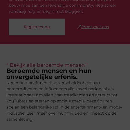
bouw mee aan een levendige community. Registreer
vandaag nog en begin met bloggen.
Registreer nu
Praat met ons
" Bekijk alle beroemde mensen "
Beroemde mensen en hun
onvergetelijke erfenis.
Nederland heeft een rijke verscheidenheid aan
beroemdheden en influencers die zowel nationaal als
internationaal opvallen. Van muzikanten en acteurs tot
YouTubers en sterren op sociale media, deze figuren
spelen een belangrijke rol in de entertainment- en mode-
industrie. Leer meer over hun invloed en impact op de
samenleving.