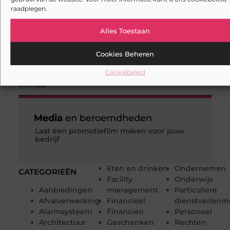
raadplegen.
Tuinontwerp in regio Ridderkerk als decor voor
zakelijke ontmoetingen
Alles Toestaan
Overwaarde benutten met hulp van een
assurantiekantoor in Arnhem
Cookies Beheren
Cookiebeleid
Een slotenmaker in Rosmalen voor uw Airbnb-
verhuur
Media
en beroemdheden
Laat een promotiefilm maken voor jouw
bedrijf
Eten en drinken
Ondernemen
CATEGORIEËN
Facility
Onderwijs
Aanbiedingen
management
Particuliere
Afvalverwerking
Financieel
dienstverleni
Alarmsysteem
Financien
Personeel
Architectuur
Geschenken
Rechten