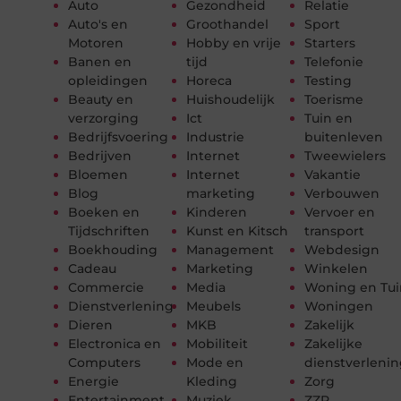
Auto
Gezondheid
Relatie
Auto's en
Groothandel
Sport
Motoren
Hobby en vrije
Starters
Banen en
tijd
Telefonie
opleidingen
Horeca
Testing
Beauty en
Huishoudelijk
Toerisme
verzorging
Ict
Tuin en
Bedrijfsvoering
Industrie
buitenleven
Bedrijven
Internet
Tweewielers
Bloemen
Internet
Vakantie
Blog
marketing
Verbouwen
Boeken en
Kinderen
Vervoer en
Tijdschriften
Kunst en Kitsch
transport
Boekhouding
Management
Webdesign
Cadeau
Marketing
Winkelen
Commercie
Media
Woning en Tui
Dienstverlening
Meubels
Woningen
Dieren
MKB
Zakelijk
Electronica en
Mobiliteit
Zakelijke
Computers
Mode en
dienstverleni
Energie
Kleding
Zorg
Entertainment
Muziek
ZZP