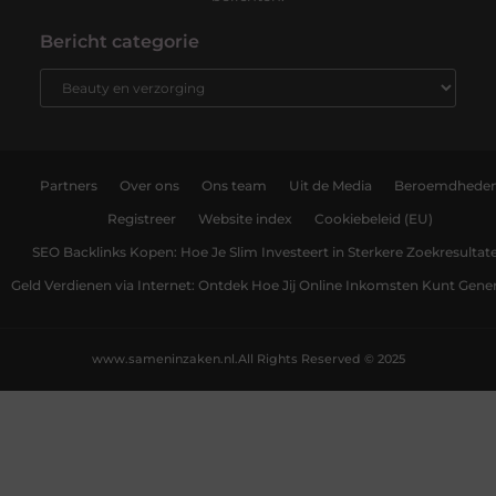
Bericht categorie
Partners
Over ons
Ons team
Uit de Media
Beroemdhede
Registreer
Website index
Cookiebeleid (EU)
SEO Backlinks Kopen: Hoe Je Slim Investeert in Sterkere Zoekresultat
Geld Verdienen via Internet: Ontdek Hoe Jij Online Inkomsten Kunt Gene
www.sameninzaken.nl.
All Rights Reserved © 2025