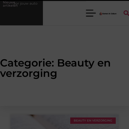
Nieuwe
r jouw auto
Waarom een goede stukadoorgroothandel het werk van d
artikelen
Categorie: Beauty en
verzorging
BEAUTY EN VERZORGING