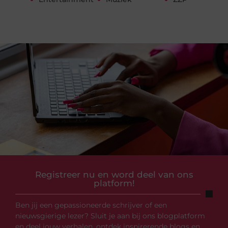
Registreer nu en word deel van ons
platform!
Ben jij een gepassioneerde schrijver of een
nieuwsgierige lezer? Sluit je aan bij ons blogplatform
en deel jouw verhalen, ontdek inspirerende blogs en