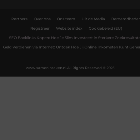
Partners
Over ons
Ons team
Uit de Media
Beroemdhede
Registreer
Website index
Cookiebeleid (EU)
SEO Backlinks Kopen: Hoe Je Slim Investeert in Sterkere Zoekresultat
Geld Verdienen via Internet: Ontdek Hoe Jij Online Inkomsten Kunt Gene
www.sameninzaken.nl.
All Rights Reserved © 2025