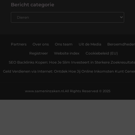
Bericht categorie
Partners
Over ons
Ons team
Uit de Media
Beroemdhede
Registreer
Website index
Cookiebeleid (EU)
SEO Backlinks Kopen: Hoe Je Slim Investeert in Sterkere Zoekresultat
Geld Verdienen via Internet: Ontdek Hoe Jij Online Inkomsten Kunt Gene
www.sameninzaken.nl.
All Rights Reserved © 2025