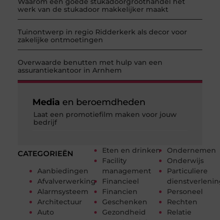
Waarom een goede stukadoorgroothandel het
werk van de stukadoor makkelijker maakt
Tuinontwerp in regio Ridderkerk als decor voor
zakelijke ontmoetingen
Overwaarde benutten met hulp van een
assurantiekantoor in Arnhem
Media
en beroemdheden
Laat een promotiefilm maken voor jouw
bedrijf
Eten en drinken
Ondernemen
CATEGORIEËN
Facility
Onderwijs
Aanbiedingen
management
Particuliere
Afvalverwerking
Financieel
dienstverleni
Alarmsysteem
Financien
Personeel
Architectuur
Geschenken
Rechten
Auto
Gezondheid
Relatie