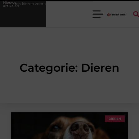
Nieuwe
kabels kiezen voor thuis en op het werk
Kies de beste cabrio-accesso
artikelen
Categorie: Dieren
DIEREN