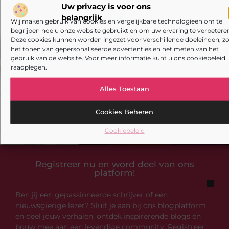
Uw privacy is voor ons
belangrijk
Wij maken gebruik van cookies en vergelijkbare technologieën om te
begrijpen hoe u onze website gebruikt en om uw ervaring te verbeteren
Deze cookies kunnen worden ingezet voor verschillende doeleinden, zo
het tonen van gepersonaliseerde advertenties en het meten van het
gebruik van de website. Voor meer informatie kunt u ons cookiebeleid
raadplegen.
Alles Toestaan
Cookies Beheren
Cookiebeleid
Registreer nu en word deel van ons
platform!
Ben jij een gepassioneerde schrijver of een
nieuwsgierige lezer? Sluit je aan bij ons blogplatform
en deel jouw verhalen, ontdek inspirerende blogs en
bouw mee aan een levendige community. Registreer