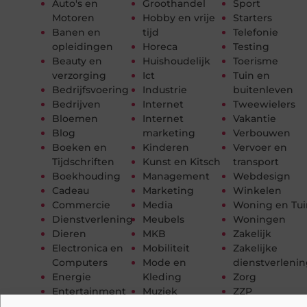
Auto's en
Groothandel
Sport
Motoren
Hobby en vrije
Starters
Banen en
tijd
Telefonie
opleidingen
Horeca
Testing
Beauty en
Huishoudelijk
Toerisme
verzorging
Ict
Tuin en
Bedrijfsvoering
Industrie
buitenleven
Bedrijven
Internet
Tweewielers
Bloemen
Internet
Vakantie
Blog
marketing
Verbouwen
Boeken en
Kinderen
Vervoer en
Tijdschriften
Kunst en Kitsch
transport
Boekhouding
Management
Webdesign
Cadeau
Marketing
Winkelen
Commercie
Media
Woning en Tui
Dienstverlening
Meubels
Woningen
Dieren
MKB
Zakelijk
Electronica en
Mobiliteit
Zakelijke
Computers
Mode en
dienstverleni
Energie
Kleding
Zorg
Entertainment
Muziek
ZZP