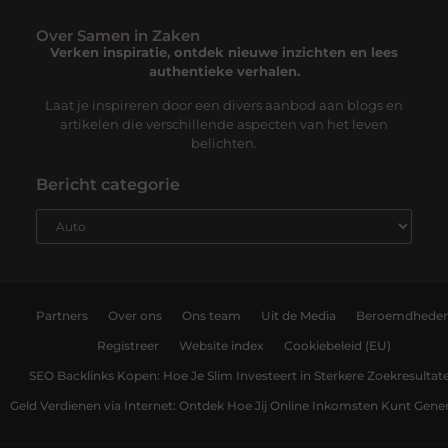
Over Samen in Zaken
Verken inspiratie, ontdek nieuwe inzichten en lees
authentieke verhalen.
Laat je inspireren door een divers aanbod aan blogs en
artikelen die verschillende aspecten van het leven
belichten.
Bericht categorie
Partners
Over ons
Ons team
Uit de Media
Beroemdhede
Registreer
Website index
Cookiebeleid (EU)
SEO Backlinks Kopen: Hoe Je Slim Investeert in Sterkere Zoekresultat
Geld Verdienen via Internet: Ontdek Hoe Jij Online Inkomsten Kunt Gene