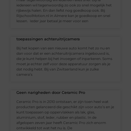
iedereen wil tegenwoordig zo ook zo snel mogelijk het
rijbewijs halen. En dan liefst nog goedkoop ook. Bij
RijschoolMotion.nl in Almere kan je goedkoop en snel
lessen. Ieder jaar betaal je meer voor een
toepassingen achteruitrijcamera
Bij het kopen van een nieuwe auto komt het zo nu en
dan voor dat er een achteruitrijcamera ingebouwd is,
die je kunt helpen bij het invoegen of inparkeren. Soms
moet je echter zelf voor deze apparatuur zorgen als je
dat nodig hebt. Bij van Zwitserland kun je zulke
camera’s
Geen narigheden door Ceramic Pro
Ceramic Pro is in 2010 ontstaan, er zijn toen heel wat
producten gelanceerd die geschikt zijn voor auto’s en je
kunt toepassen op oppervlakken als lak, glas,
aluminium, stof, leder, rubber en plastic. In de
afgelopen zeven jaar heeft Ceramic Pro zich enorm
ontwikkeld tot wat het nu is. De