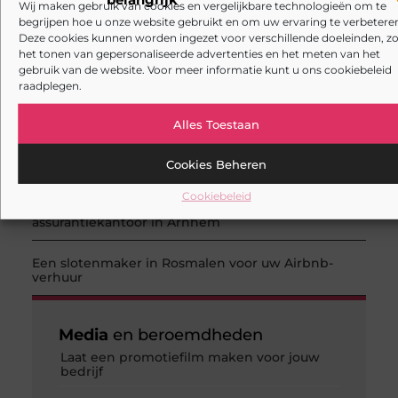
Wij maken gebruik van cookies en vergelijkbare technologieën om te
Slimmer kabels kiezen voor thuis en op het werk
begrijpen hoe u onze website gebruikt en om uw ervaring te verbeteren
Deze cookies kunnen worden ingezet voor verschillende doeleinden, zo
het tonen van gepersonaliseerde advertenties en het meten van het
Kies de beste cabrio-accessoires voor jouw auto
gebruik van de website. Voor meer informatie kunt u ons cookiebeleid
raadplegen.
Waarom een goede stukadoorgroothandel het
werk van de stukadoor makkelijker maakt
Alles Toestaan
Tuinontwerp in regio Ridderkerk als decor voor
Cookies Beheren
zakelijke ontmoetingen
Cookiebeleid
Overwaarde benutten met hulp van een
assurantiekantoor in Arnhem
Een slotenmaker in Rosmalen voor uw Airbnb-
verhuur
Media
en beroemdheden
Laat een promotiefilm maken voor jouw
bedrijf