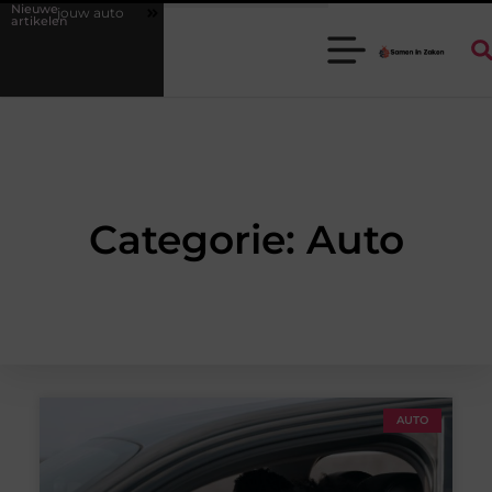
Nieuwe
 jouw auto
Waarom een goede stukadoorgroothandel het werk van de
artikelen
Categorie: Auto
AUTO