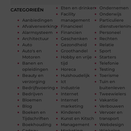
Eten en drinken
Ondernemen
CATEGORIEËN
Facility
Onderwijs
Aanbiedingen
management
Particuliere
Afvalverwerking
Financieel
dienstverleni
Alarmsysteem
Financien
Personeel
Architectuur
Geschenken
Rechten
Auto
Gezondheid
Relatie
Auto's en
Groothandel
Sport
Motoren
Hobby en vrije
Starters
Banen en
tijd
Telefonie
opleidingen
Horeca
Testing
Beauty en
Huishoudelijk
Toerisme
verzorging
Ict
Tuin en
Bedrijfsvoering
Industrie
buitenleven
Bedrijven
Internet
Tweewielers
Bloemen
Internet
Vakantie
Blog
marketing
Verbouwen
Boeken en
Kinderen
Vervoer en
Tijdschriften
Kunst en Kitsch
transport
Boekhouding
Management
Webdesign
Cadeau
Marketing
Winkelen