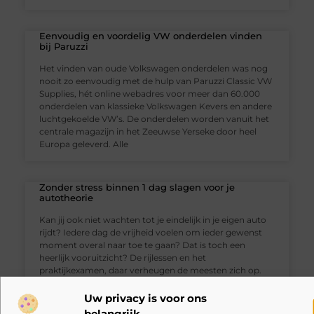
Eenvoudig en voordelig VW onderdelen vinden
bij Paruzzi
Het vinden van oude Volkswagen onderdelen was nog
nooit zo eenvoudig met de hulp van Paruzzi Classic VW
Supplies, hét online webadres voor meer dan 60.000
onderdelen van klassieke Volkswagen Kevers en andere
luchtgekoelde VW’s. De onderdelen worden vanuit het
centrale magazijn in het Zeeuwse Yerseke door heel
Europa geleverd. Alle
Zonder stress binnen 1 dag slagen voor je
autotheorie
Kan jij ook niet wachten tot je eindelijk in je eigen auto
rijdt? Iedere dag de vrijheid voelen om ieder gewenst
moment overal naar toe te gaan? Dat is toch een
heerlijk vooruitzicht? De rijlessen en het
praktijkexamen, daar verheugen de meesten zich op.
Het theorie examen is meestal veel
Uw privacy is voor ons
RECENTE BERICHTEN
belangrijk