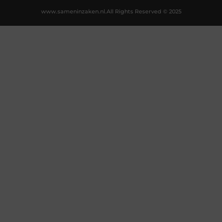
www.sameninzaken.nl.
All Rights Reserved © 2025