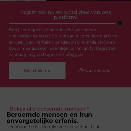
Registreer nu en word deel van ons
platform!
Ben jij een gepassioneerde schrijver of een
nieuwsgierige lezer? Sluit je aan bij ons blogplatform
en deel jouw verhalen, ontdek inspirerende blogs en
bouw mee aan een levendige community. Registreer
vandaag nog en begin met bloggen.
Registreer nu
Praat met ons
" Bekijk alle beroemde mensen "
Beroemde mensen en hun
onvergetelijke erfenis.
Nederland heeft een rijke verscheidenheid aan