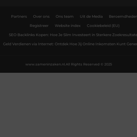
Partners
Over ons
Ons team
Uit de Media
Beroemdhede
Registreer
Website index
Cookiebeleid (EU)
SEO Backlinks Kopen: Hoe Je Slim Investeert in Sterkere Zoekresultat
Geld Verdienen via Internet: Ontdek Hoe Jij Online Inkomsten Kunt Gene
www.sameninzaken.nl.
All Rights Reserved © 2025