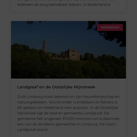
iedereen de zorg betaalbaar blijven. In Nederland is
WONINGEN
Landgraaf en de Oostelijke Mijnstreek
Zuid-Limburg staat bekend om zijn heuvellandschap en
natuurgebieden. Vooral onder wandelaars en fietsers is
dit gebied van Nederland zeer populair. In de Oostelijke
Mijnstreek ligt de stad en gemeente Landgraaf. De
gemeente telt ongeveer 37.000 inwoners en is daarmee
een van de drukkere gemeentes in Limburg. De naam
Landgraaf stamt