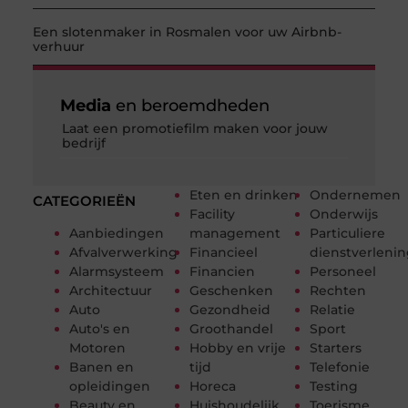
Een slotenmaker in Rosmalen voor uw Airbnb-
verhuur
Media
en beroemdheden
Laat een promotiefilm maken voor jouw
bedrijf
Eten en drinken
Ondernemen
CATEGORIEËN
Facility
Onderwijs
Aanbiedingen
management
Particuliere
Afvalverwerking
Financieel
dienstverleni
Alarmsysteem
Financien
Personeel
Architectuur
Geschenken
Rechten
Auto
Gezondheid
Relatie
Auto's en
Groothandel
Sport
Motoren
Hobby en vrije
Starters
Banen en
tijd
Telefonie
opleidingen
Horeca
Testing
Beauty en
Huishoudelijk
Toerisme