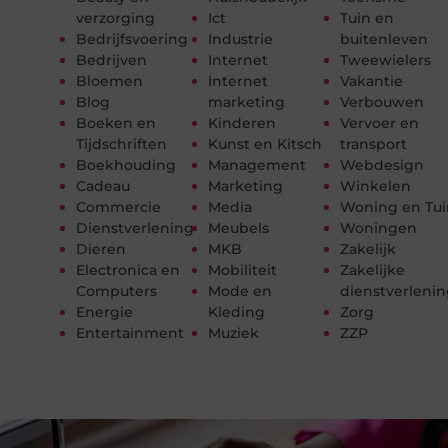
verzorging
Ict
Tuin en
Bedrijfsvoering
Industrie
buitenleven
Bedrijven
Internet
Tweewielers
Bloemen
Internet
Vakantie
Blog
marketing
Verbouwen
Boeken en
Kinderen
Vervoer en
Tijdschriften
Kunst en Kitsch
transport
Boekhouding
Management
Webdesign
Cadeau
Marketing
Winkelen
Commercie
Media
Woning en Tui
Dienstverlening
Meubels
Woningen
Dieren
MKB
Zakelijk
Electronica en
Mobiliteit
Zakelijke
Computers
Mode en
dienstverleni
Energie
Kleding
Zorg
Entertainment
Muziek
ZZP