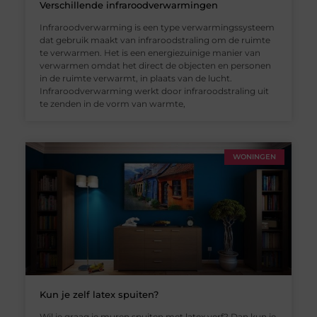
Verschillende infraroodverwarmingen
Infraroodverwarming is een type verwarmingssysteem
dat gebruik maakt van infraroodstraling om de ruimte
te verwarmen. Het is een energiezuinige manier van
verwarmen omdat het direct de objecten en personen
in de ruimte verwarmt, in plaats van de lucht.
Infraroodverwarming werkt door infraroodstraling uit
te zenden in de vorm van warmte,
WONINGEN
Kun je zelf latex spuiten?
Wil je graag je muren spuiten met latex verf? Dan kun je