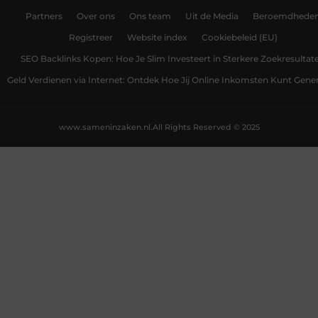
Partners
Over ons
Ons team
Uit de Media
Beroemdhede
Registreer
Website index
Cookiebeleid (EU)
SEO Backlinks Kopen: Hoe Je Slim Investeert in Sterkere Zoekresultat
Geld Verdienen via Internet: Ontdek Hoe Jij Online Inkomsten Kunt Gene
www.sameninzaken.nl.
All Rights Reserved © 2025