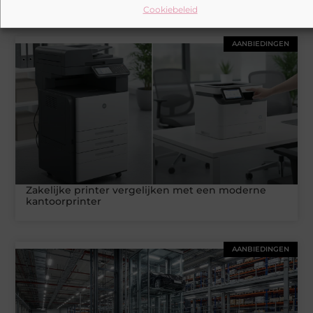
Gerelateerde artikelen
die u mogelijk
Cookiebeleid
interesseren
AANBIEDINGEN
Zakelijke printer vergelijken met een moderne
kantoorprinter
AANBIEDINGEN