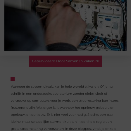
Gepubliceerd Door Samen In Zaken.nl
Wanneer de stroom uitvalt, kan je hele wereld stilvallen. Of je nu
schrijft in een onderzoekslaboratorium zonder elektriciteit of
vertrouwt op computers voor je werk, een stroomstoring kan intens
frustrerend zijn. Wat erger is, is wanneer het opnieuw gebeurt, en
opnieuw, en opnieuw. Er is niet veel voor nodig. Slechts een paar
kleine, maar schadelijke stormen kunnen in een hele regio een
grote stroomstoring veroorzaken. In deze blogpost vindt je enkele