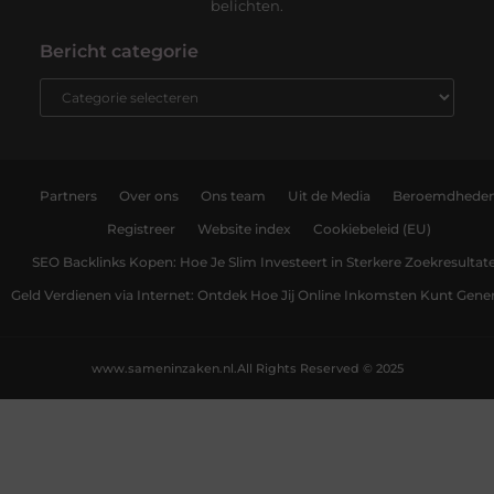
belichten.
Bericht categorie
Partners
Over ons
Ons team
Uit de Media
Beroemdhede
Registreer
Website index
Cookiebeleid (EU)
SEO Backlinks Kopen: Hoe Je Slim Investeert in Sterkere Zoekresultat
Geld Verdienen via Internet: Ontdek Hoe Jij Online Inkomsten Kunt Gene
www.sameninzaken.nl.
All Rights Reserved © 2025