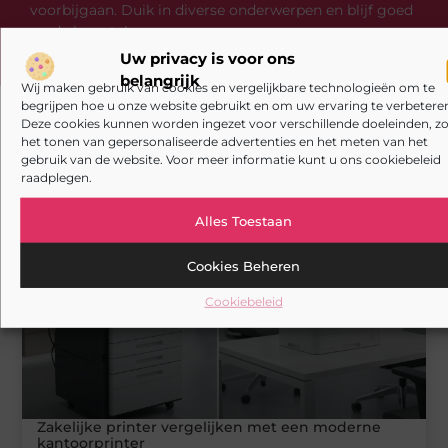
voorbijgaan. Duik in diverse onderwerpen en blijf goed
op de hoogte!
Uw privacy is voor ons
belangrijk
Wij maken gebruik van cookies en vergelijkbare technologieën om te
begrijpen hoe u onze website gebruikt en om uw ervaring te verbeteren
Deze cookies kunnen worden ingezet voor verschillende doeleinden, zo
het tonen van gepersonaliseerde advertenties en het meten van het
Gerelateerde artikelen
die u mogelijk
gebruik van de website. Voor meer informatie kunt u ons cookiebeleid
interesseren
raadplegen.
AANBIEDINGEN
Alles Toestaan
Cookies Beheren
Cookiebeleid
Zakelijke printer vergelijken met een moderne
kantoorprinter