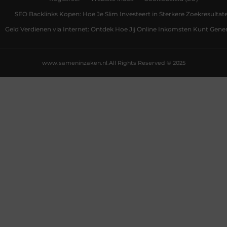
SEO Backlinks Kopen: Hoe Je Slim Investeert in Sterkere Zoekresultat
Geld Verdienen via Internet: Ontdek Hoe Jij Online Inkomsten Kunt Gene
www.sameninzaken.nl.
All Rights Reserved © 2025