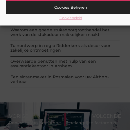
RECENTE BERICHTEN
Cookies Beheren
Slimmer kabels kiezen voor thuis en op het werk
Cookiebeleid
Kies de beste cabrio-accessoires voor jouw auto
Waarom een goede stukadoorgroothandel het
werk van de stukadoor makkelijker maakt
Tuinontwerp in regio Ridderkerk als decor voor
zakelijke ontmoetingen
Overwaarde benutten met hulp van een
assurantiekantoor in Arnhem
Een slotenmaker in Rosmalen voor uw Airbnb-
verhuur
VORIGE
VOLGENDE
Reparatie Van Koplampen Voor Maximale Zichtbaarheid en Veiligheid
3 belangrijke factoren om de beste relaxfauteuil te vinden