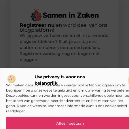
Registreer nu
en word deel van ons
blogplatform!
Wil jij jouw verhalen delen of inspirerende
blogs ontdekken? Sluit je aan bij ons
platform en bereik een breed publiek.
Registreer vandaag nog en begin met
bloggen.
Registreer nu!
Uw privacy is voor ons
belangrijk
Wij maken gebruik van cookies en vergelijkbare technologieën om te
begrijpen hoe u onze website gebruikt en om uw ervaring te verbeteren
POPULAIRE ONDERWERPEN
Deze cookies kunnen worden ingezet voor verschillende doeleinden, zo
Bedrijven
(168 )
het tonen van gepersonaliseerde advertenties en het meten van het
gebruik van de website. Voor meer informatie kunt u ons cookiebeleid
Aanbiedingen
(118 )
raadplegen.
Zakelijk
(85 )
Dienstverlening
(67 )
Alles Toestaan
Zakelijke dienstverlening
(59 )