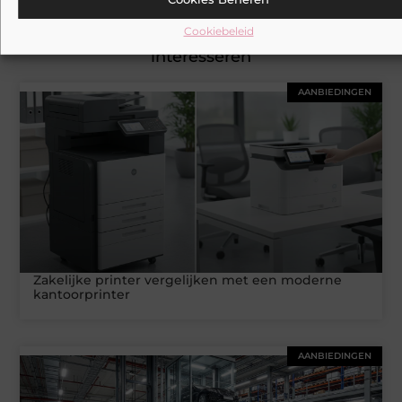
Cookiebeleid
Gerelateerde artikelen
die u mogelijk
interesseren
AANBIEDINGEN
Zakelijke printer vergelijken met een moderne
kantoorprinter
AANBIEDINGEN