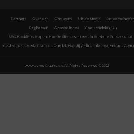
Partners
Over ons
Ons team
Uit de Media
Beroemdhede
Registreer
Website index
Cookiebeleid (EU)
SEO Backlinks Kopen: Hoe Je Slim Investeert in Sterkere Zoekresultat
Geld Verdienen via Internet: Ontdek Hoe Jij Online Inkomsten Kunt Gene
www.sameninzaken.nl.
All Rights Reserved © 2025