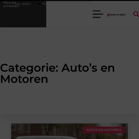
Nieuwe
 auto
Waarom een goede stukadoorgroothandel het werk van de stu
artikelen
Categorie: Auto’s en
Motoren
AUTO'S EN MOTOREN