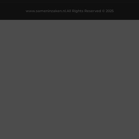
www.sameninzaken.nl.
All Rights Reserved © 2025