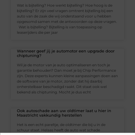
Wat is bijtelling? Hoe werkt bijtelling? Hoe hoog is de
bijtelling? Er zijn veel vragen omtrent bijtelling bij een
auto van de zaak die wij onderstaand voor u hebben
opgesomd samen met de antwoorden op deze vragen.
Wat is bijtelling? Bijtelling is van toepassing op
leaserijders die per jaar
Wanneer geef jij je automotor een upgrade door
chiptuning?
Wil je de motor van je auto optimaliseren en toch je
garantie behouden? Dan moet je bij Chip Performance
zijn. Deze experts kunnen kleine aanpassingen doen aan
de software van je motor, zonder dat hij daarbij
onherstelbaar beschadigd raakt. Dit staat ook wel
bekend als chiptuning. Mocht je dus echt
Ook autoschade aan uw oldtimer laat u hier in
Maastricht vakkundig herstellen
Het is een echt pareltje, de oldtimer die bij u in de
schuur staat. Helaas heeft de auto wat schade