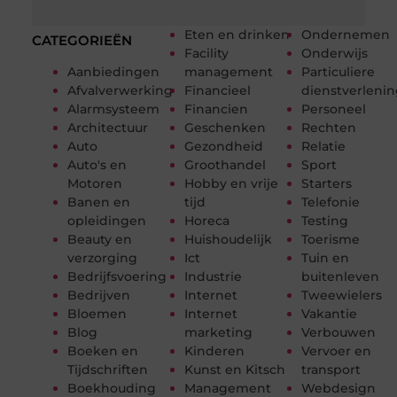
Eten en drinken
Ondernemen
CATEGORIEËN
Facility
Onderwijs
Aanbiedingen
management
Particuliere
Afvalverwerking
Financieel
dienstverleni
Alarmsysteem
Financien
Personeel
Architectuur
Geschenken
Rechten
Auto
Gezondheid
Relatie
Auto's en
Groothandel
Sport
Motoren
Hobby en vrije
Starters
Banen en
tijd
Telefonie
opleidingen
Horeca
Testing
Beauty en
Huishoudelijk
Toerisme
verzorging
Ict
Tuin en
Bedrijfsvoering
Industrie
buitenleven
Bedrijven
Internet
Tweewielers
Bloemen
Internet
Vakantie
Blog
marketing
Verbouwen
Boeken en
Kinderen
Vervoer en
Tijdschriften
Kunst en Kitsch
transport
Boekhouding
Management
Webdesign