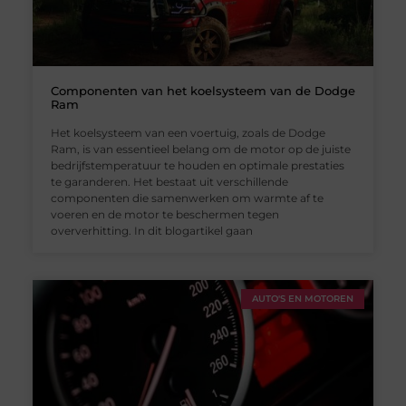
Componenten van het koelsysteem van de Dodge
Ram
Het koelsysteem van een voertuig, zoals de Dodge
Ram, is van essentieel belang om de motor op de juiste
bedrijfstemperatuur te houden en optimale prestaties
te garanderen. Het bestaat uit verschillende
componenten die samenwerken om warmte af te
voeren en de motor te beschermen tegen
oververhitting. In dit blogartikel gaan
AUTO'S EN MOTOREN