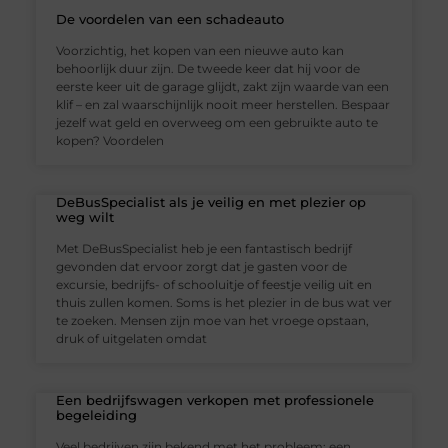
De voordelen van een schadeauto
Voorzichtig, het kopen van een nieuwe auto kan
behoorlijk duur zijn. De tweede keer dat hij voor de
eerste keer uit de garage glijdt, zakt zijn waarde van een
klif – en zal waarschijnlijk nooit meer herstellen. Bespaar
jezelf wat geld en overweeg om een gebruikte auto te
kopen? Voordelen
DeBusSpecialist als je veilig en met plezier op
weg wilt
Met DeBusSpecialist heb je een fantastisch bedrijf
gevonden dat ervoor zorgt dat je gasten voor de
excursie, bedrijfs- of schooluitje of feestje veilig uit en
thuis zullen komen. Soms is het plezier in de bus wat ver
te zoeken. Mensen zijn moe van het vroege opstaan,
druk of uitgelaten omdat
Een bedrijfswagen verkopen met professionele
begeleiding
Veel bedrijven zijn bekend met het probleem: een