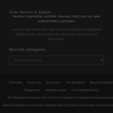
Over Samen in Zaken
Verken inspiratie, ontdek nieuwe inzichten en lees
authentieke verhalen.
Laat je inspireren door een divers aanbod aan blogs en
artikelen die verschillende aspecten van het leven
belichten.
Bericht categorie
Partners
Over ons
Ons team
Uit de Media
Beroemdhede
Registreer
Website index
Cookiebeleid (EU)
SEO Backlinks Kopen: Hoe Je Slim Investeert in Sterkere Zoekresultat
Geld Verdienen via Internet: Ontdek Hoe Jij Online Inkomsten Kunt Gene