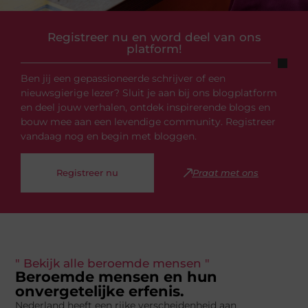
Registreer nu en word deel van ons
platform!
Ben jij een gepassioneerde schrijver of een
nieuwsgierige lezer? Sluit je aan bij ons blogplatform
en deel jouw verhalen, ontdek inspirerende blogs en
bouw mee aan een levendige community. Registreer
vandaag nog en begin met bloggen.
Registreer nu
Praat met ons
" Bekijk alle beroemde mensen "
Beroemde mensen en hun
onvergetelijke erfenis.
Nederland heeft een rijke verscheidenheid aan