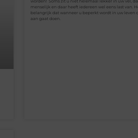
worden! Soms zit u niet helemaal lekker in uw vel, dat
menselijk en daar heeft iedereen wel eens last van. He
belangrijk dat wanneer u beperkt wordt in uw leven da
aan gaat doen.