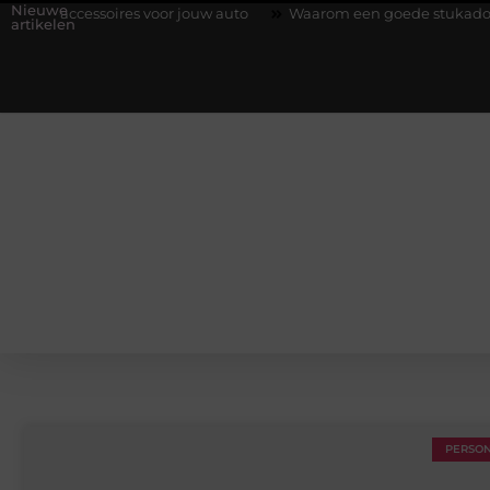
Nieuwe
ssoires voor jouw auto
Waarom een goede stukadoorgroothandel
artikelen
PERSO