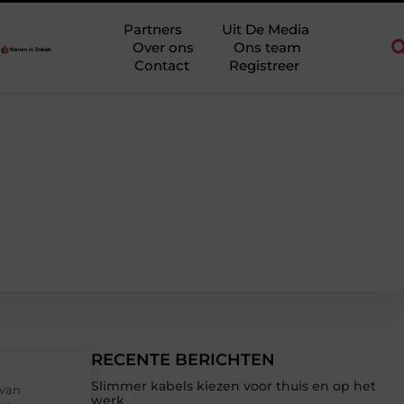
 regio Ridderkerk als decor voor zakelijke ontmoetingen
Overwa
Partners
Uit De Media
Over ons
Ons team
Contact
Registreer
RECENTE BERICHTEN
Slimmer kabels kiezen voor thuis en op het
 van
werk