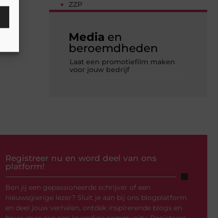
ZZP
Media
en
beroemdheden
Laat een promotiefilm maken
voor jouw bedrijf
Registreer nu en word deel van ons
platform!
Ben jij een gepassioneerde schrijver of een
nieuwsgierige lezer? Sluit je aan bij ons blogplatform
en deel jouw verhalen, ontdek inspirerende blogs en