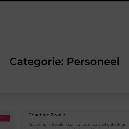
 het werk van de stukadoor makkelijker maakt
Tuinontwerp in
Categorie: Personeel
Coaching Zwolle
NEEL
Coaching in Zwolle, daar zult u zeker veel gelukkiger