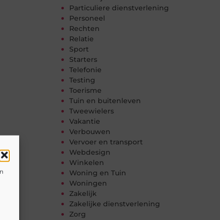
Particuliere dienstverlening
Personeel
Rechten
Relatie
Sport
Starters
Telefonie
Testing
Toerisme
Tuin en buitenleven
Tweewielers
Vakantie
Verbouwen
Vervoer en transport
Webdesign
Winkelen
en
Woning en Tuin
Woningen
Zakelijk
Zakelijke dienstverlening
Zorg