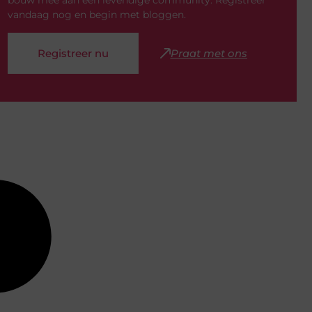
bouw mee aan een levendige community. Registreer
vandaag nog en begin met bloggen.
Registreer nu
Praat met ons