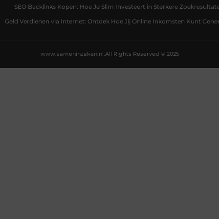
SEO Backlinks Kopen: Hoe Je Slim Investeert in Sterkere Zoekresultat
Geld Verdienen via Internet: Ontdek Hoe Jij Online Inkomsten Kunt Gene
www.sameninzaken.nl.
All Rights Reserved © 2025