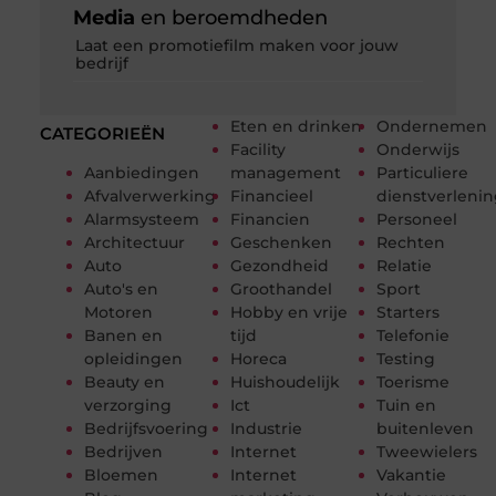
Media
en beroemdheden
Laat een promotiefilm maken voor jouw
bedrijf
Eten en drinken
Ondernemen
CATEGORIEËN
Facility
Onderwijs
Aanbiedingen
management
Particuliere
Afvalverwerking
Financieel
dienstverleni
Alarmsysteem
Financien
Personeel
Architectuur
Geschenken
Rechten
Auto
Gezondheid
Relatie
Auto's en
Groothandel
Sport
Motoren
Hobby en vrije
Starters
Banen en
tijd
Telefonie
opleidingen
Horeca
Testing
Beauty en
Huishoudelijk
Toerisme
verzorging
Ict
Tuin en
Bedrijfsvoering
Industrie
buitenleven
Bedrijven
Internet
Tweewielers
Bloemen
Internet
Vakantie