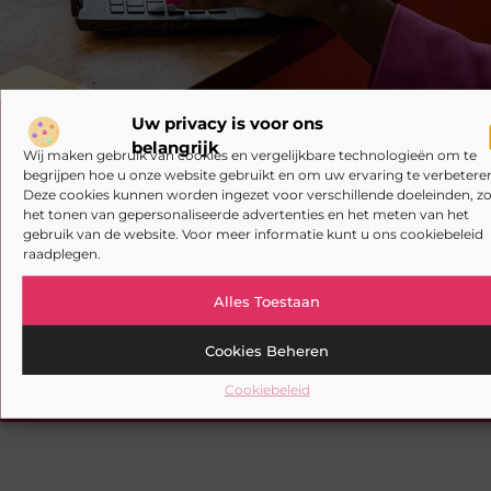
Uw privacy is voor ons
Registreer nu en word deel van ons
belangrijk
Wij maken gebruik van cookies en vergelijkbare technologieën om te
platform!
begrijpen hoe u onze website gebruikt en om uw ervaring te verbeteren
Deze cookies kunnen worden ingezet voor verschillende doeleinden, zo
Ben jij een gepassioneerde schrijver of een
het tonen van gepersonaliseerde advertenties en het meten van het
nieuwsgierige lezer? Sluit je aan bij ons blogplatform
gebruik van de website. Voor meer informatie kunt u ons cookiebeleid
en deel jouw verhalen, ontdek inspirerende blogs en
raadplegen.
bouw mee aan een levendige community. Registreer
vandaag nog en begin met bloggen.
Alles Toestaan
Cookies Beheren
Registreer nu
Praat met ons
Cookiebeleid