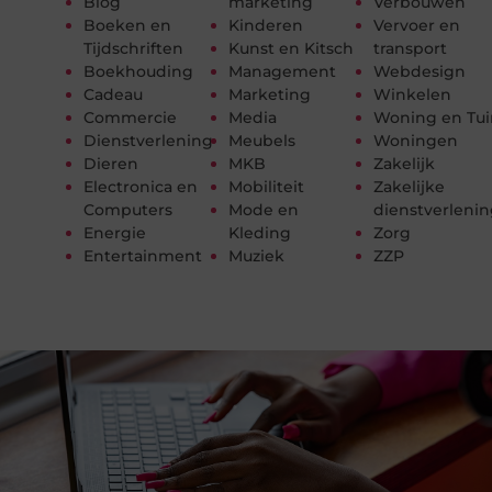
Blog
marketing
Verbouwen
Boeken en
Kinderen
Vervoer en
Tijdschriften
Kunst en Kitsch
transport
Boekhouding
Management
Webdesign
Cadeau
Marketing
Winkelen
Commercie
Media
Woning en Tui
Dienstverlening
Meubels
Woningen
Dieren
MKB
Zakelijk
Electronica en
Mobiliteit
Zakelijke
Computers
Mode en
dienstverleni
Energie
Kleding
Zorg
Entertainment
Muziek
ZZP