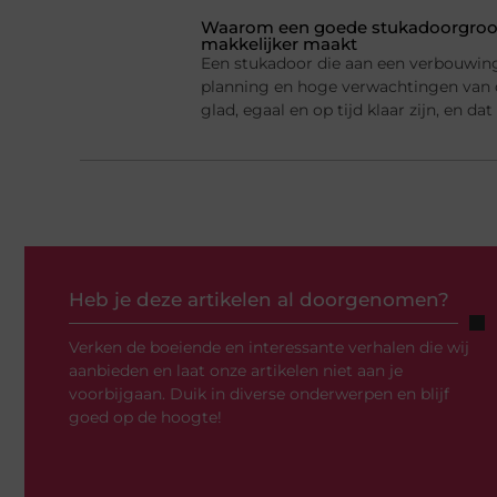
Waarom een goede stukadoorgroot
makkelijker maakt
Een stukadoor die aan een verbouwing 
planning en hoge verwachtingen van
glad, egaal en op tijd klaar zijn, en d
Heb je deze artikelen al doorgenomen?
Verken de boeiende en interessante verhalen die wij
aanbieden en laat onze artikelen niet aan je
voorbijgaan. Duik in diverse onderwerpen en blijf
goed op de hoogte!