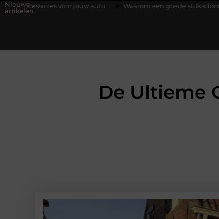
Nieuwe
voor jouw auto
Waarom een goede stukadoorgroothandel het we
artikelen
De Ultieme G