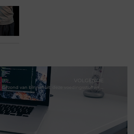
VOLGENDE
Gezond van binnenuit: deze voedingsstoffen zijn goed voor je huid!