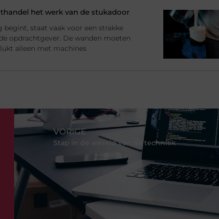
handel het werk van de stukadoor
begint, staat vaak voor een strakke
 de opdrachtgever. De wanden moeten
at lukt alleen met machines
VORIGE
Stap in de wereld van de techniek