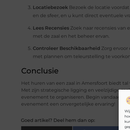
Locatiebezoek
Bezoek de locatie voordat 
en de sfeer, en u kunt direct eventuele v
Lees Recensies
Zoek naar recensies van 
met de zaal en het beheer ervan.
Controleer Beschikbaarheid
Zorg ervoor 
met plannen om teleurstelling te voorko
Conclusie
Het huren van een zaal in Amersfoort biedt ta
Met zijn strategische ligging en veelzijdige z
evenement te organiseren. Begin vandaag nog
evenement een onvergetelijke ervaring!
Wij
hoe
Goed artikel? Deel hem dan op:
kun
gep