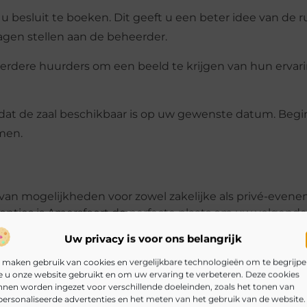
u besluit te boeken. Dit geeft u een beter idee van de 
ragen stellen aan de beheerder.
eerdere huurders om een beeld te krijgen van hun ervar
dat de zaal beschikbaar is op uw gewenste datum. Begi
men.
l van mogelijkheden voor zowel zakelijke als privé-even
aalopties is Amersfoort de perfecte plaats om uw volgende
 met uw zoektocht naar de perfecte zaal en maak van 
Uw privacy is voor ons belangrijk
 maken gebruik van cookies en vergelijkbare technologieën om te begrijp
 u onze website gebruikt en om uw ervaring te verbeteren. Deze cookies
nen worden ingezet voor verschillende doeleinden, zoals het tonen van
ersonaliseerde advertenties en het meten van het gebruik van de website.