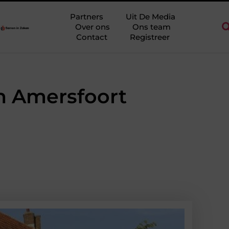
idderkerk als decor voor zakelijke ontmoetingen
Overwaarde be
Partners
Uit De Media
Over ons
Ons team
Contact
Registreer
in Amersfoort