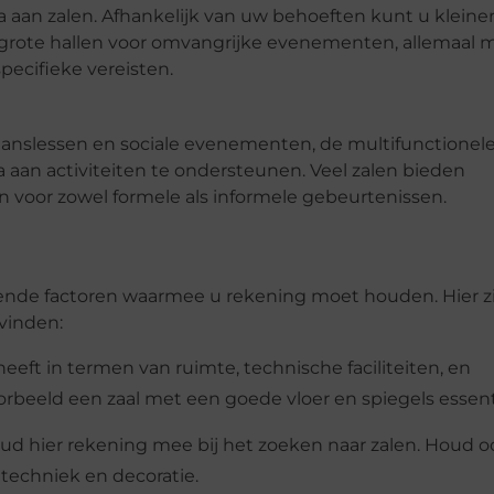
a aan zalen. Afhankelijk van uw behoeften kunt u kleine
 grote hallen voor omvangrijke evenementen, allemaal 
specifieke vereisten.
anslessen en sociale evenementen, de multifunctionele
a aan activiteiten te ondersteunen. Veel zalen bieden
jn voor zowel formele als informele gebeurtenissen.
hillende factoren waarmee u rekening moet houden. Hier z
 vinden:
eft in termen van ruimte, technische faciliteiten, en
oorbeeld een zaal met een goede vloer en spiegels essent
ud hier rekening mee bij het zoeken naar zalen. Houd o
 techniek en decoratie.