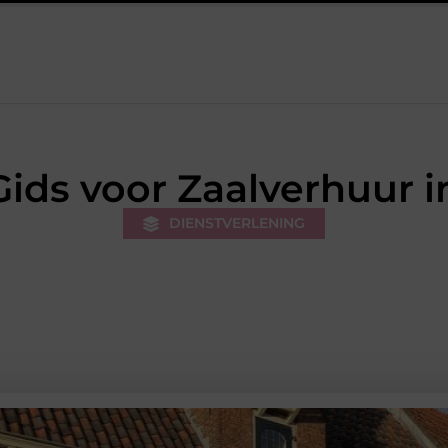
rk van de stukadoor makkelijker maakt
Tuinontwerp in regio R
ids voor Zaalverhuur 
DIENSTVERLENING