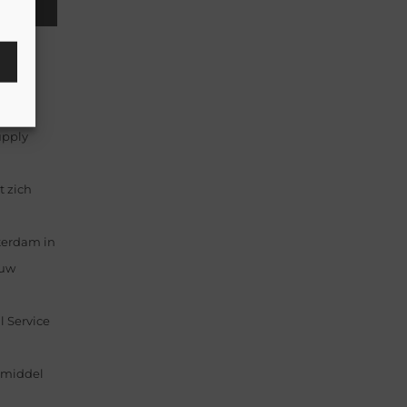
il
e
upply
t zich
terdam in
 uw
l Service
lpmiddel