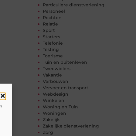
Particuliere dienstverlening
Personeel
Rechten
Relatie
Sport
Starters
Telefonie
Testing
Toerisme
Tuin en buitenleven
Tweewielers
Vakantie
Verbouwen
Vervoer en transport
Webdesign
Winkelen
en
Woning en Tuin
Woningen
Zakelijk
Zakelijke dienstverlening
Zorg