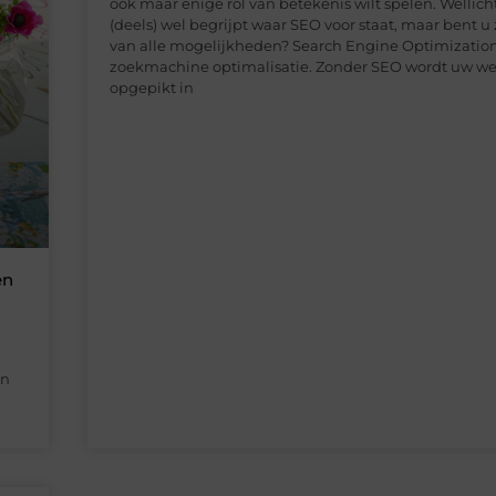
ook maar enige rol van betekenis wilt spelen. Wellich
(deels) wel begrijpt waar SEO voor staat, maar bent u
van alle mogelijkheden? Search Engine Optimization
zoekmachine optimalisatie. Zonder SEO wordt uw web
opgepikt in
en
n
en