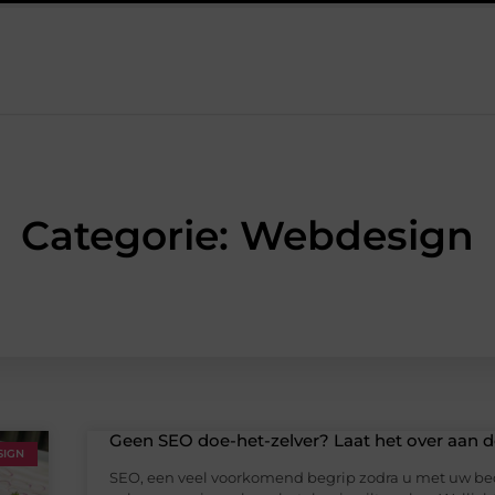
 het werk van de stukadoor makkelijker maakt
Tuinontwerp in
Categorie: Webdesign
Geen SEO doe-het-zelver? Laat het over aan d
IGN
SEO, een veel voorkomend begrip zodra u met uw bed