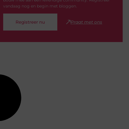
bouw mee aan een levendige community. Registreer
vandaag nog en begin met bloggen.
Registreer nu
Praat met ons