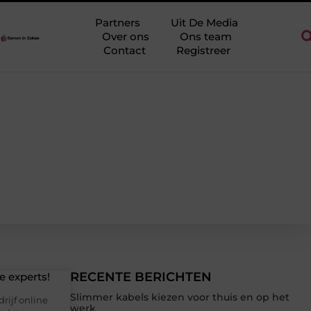
 regio Ridderkerk als decor voor zakelijke ontmoetingen
Overwa
Partners
Uit De Media
Over ons
Ons team
Contact
Registreer
RECENTE BERICHTEN
e experts!
Slimmer kabels kiezen voor thuis en op het
rijf online
werk