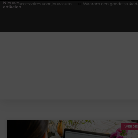
Nieuwe
ssoires voor jouw auto
Waarom een goede stukadoorgroothandel
artikelen
WEBDES