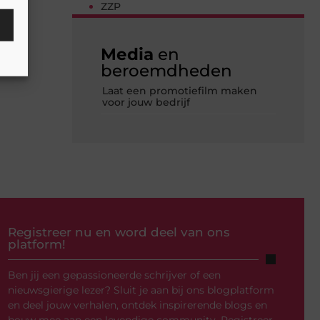
ZZP
Media
en
beroemdheden
Laat een promotiefilm maken
voor jouw bedrijf
Registreer nu en word deel van ons
platform!
Ben jij een gepassioneerde schrijver of een
nieuwsgierige lezer? Sluit je aan bij ons blogplatform
en deel jouw verhalen, ontdek inspirerende blogs en