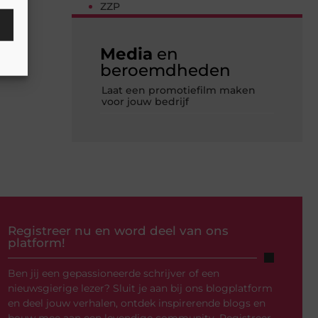
ZZP
Media
en
beroemdheden
Laat een promotiefilm maken
voor jouw bedrijf
Registreer nu en word deel van ons
platform!
Ben jij een gepassioneerde schrijver of een
nieuwsgierige lezer? Sluit je aan bij ons blogplatform
en deel jouw verhalen, ontdek inspirerende blogs en