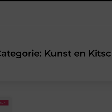
 het werk van de stukadoor makkelijker maakt
Tuinontwerp in
ategorie: Kunst en Kits
TSCH