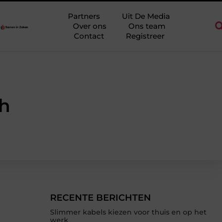
 regio Ridderkerk als decor voor zakelijke ontmoetingen
Overwa
Partners
Uit De Media
Over ons
Ons team
Contact
Registreer
ch
RECENTE BERICHTEN
Slimmer kabels kiezen voor thuis en op het
werk