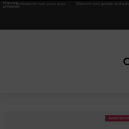
Nieuwe
ssoires voor jouw auto
Waarom een goede stukadoorgroothandel
artikelen
C
KUNST EN KI