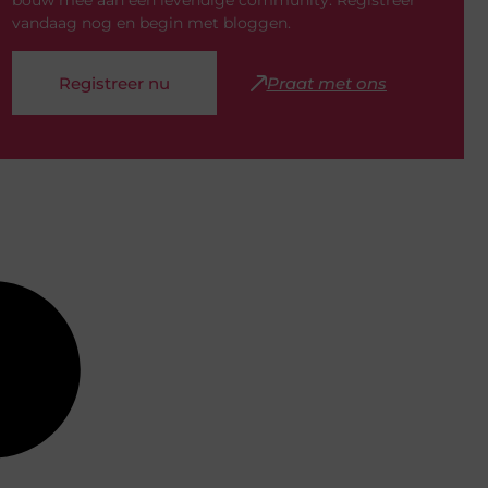
bouw mee aan een levendige community. Registreer
vandaag nog en begin met bloggen.
Registreer nu
Praat met ons