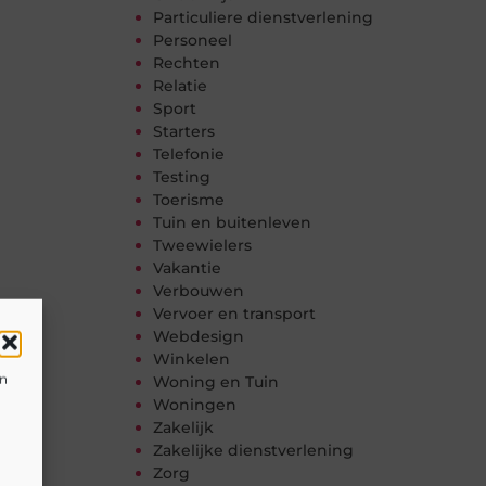
Particuliere dienstverlening
Personeel
Rechten
Relatie
Sport
Starters
Telefonie
Testing
Toerisme
Tuin en buitenleven
Tweewielers
Vakantie
Verbouwen
Vervoer en transport
Webdesign
Winkelen
en
Woning en Tuin
Woningen
Zakelijk
Zakelijke dienstverlening
Zorg