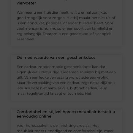
viervoeter
Wanneer u een huisdier heeft, wilt u er natuurlijk zo
goed mogelijk voor zorgen. Hierbij maakt het niet uit of
u een hond, kat, papegaai of ander huisdier heeft. Voor
veel mensen is hun huisdier een soort van familielid en
erg belangrijk. Daarom is een goede kooi of slaapplek
essentieel.
De meerwaarde van een geschenkdoos
Een cadeau zonder mooie geschenkdoos: kan dat
eigenlijk wel? Natuurlijk is iedereen sowieso blij met een
gift. Van een leuke verrassing wordt iedereen vrolijk.
Maar de verpakking van een cadeau zegt natuurlijk ook
iets. Als deze niet aanwezig is, blijft het cadeau leuk
maar tegelijkertijd knaagt er toch iets. Het
Comfortabel en stijlvol horeca meubilair bestelt u
eenvoudig online
Voor horecazaken is de inrichting cruciaal. Het
meubilair moet uitnodigend en comfortabel zijn, maar