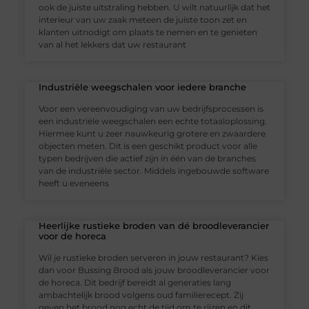
ook de juiste uitstraling hebben. U wilt natuurlijk dat het
interieur van uw zaak meteen de juiste toon zet en
klanten uitnodigt om plaats te nemen en te genieten
van al het lekkers dat uw restaurant
Industriële weegschalen voor iedere branche
Voor een vereenvoudiging van uw bedrijfsprocessen is
een industriële weegschalen een echte totaaloplossing.
Hiermee kunt u zeer nauwkeurig grotere en zwaardere
objecten meten. Dit is een geschikt product voor alle
typen bedrijven die actief zijn in één van de branches
van de industriële sector. Middels ingebouwde software
heeft u eveneens
Heerlijke rustieke broden van dé broodleverancier
voor de horeca
Wil je rustieke broden serveren in jouw restaurant? Kies
dan voor Bussing Brood als jouw broodleverancier voor
de horeca. Dit bedrijf bereidt al generaties lang
ambachtelijk brood volgens oud familierecept. Zij
geven het brood nog echt de tijd om te rijzen en dit