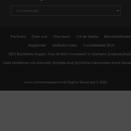
Partners
Over ons
Ons team
Uit de Media
Beroemdhede
Registreer
Website index
Cookiebeleid (EU)
SEO Backlinks Kopen: Hoe Je Slim Investeert in Sterkere Zoekresultat
Geld Verdienen via Internet: Ontdek Hoe Jij Online Inkomsten Kunt Gene
www.sameninzaken.nl.
All Rights Reserved © 2025