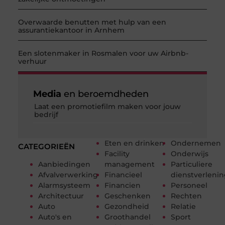
Overwaarde benutten met hulp van een
assurantiekantoor in Arnhem
Een slotenmaker in Rosmalen voor uw Airbnb-
verhuur
Media
en beroemdheden
Laat een promotiefilm maken voor jouw
bedrijf
Eten en drinken
Ondernemen
CATEGORIEËN
Facility
Onderwijs
Aanbiedingen
management
Particuliere
Afvalverwerking
Financieel
dienstverleni
Alarmsysteem
Financien
Personeel
Architectuur
Geschenken
Rechten
Auto
Gezondheid
Relatie
Auto's en
Groothandel
Sport