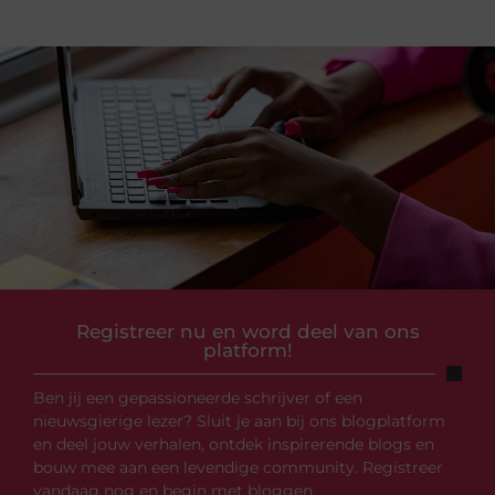
Registreer nu en word deel van ons
platform!
Ben jij een gepassioneerde schrijver of een
nieuwsgierige lezer? Sluit je aan bij ons blogplatform
en deel jouw verhalen, ontdek inspirerende blogs en
bouw mee aan een levendige community. Registreer
vandaag nog en begin met bloggen.