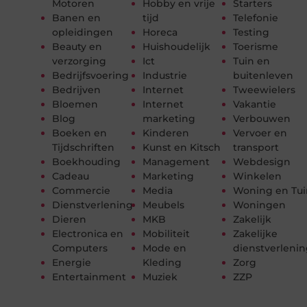
Motoren
Hobby en vrije
Starters
Banen en
tijd
Telefonie
opleidingen
Horeca
Testing
Beauty en
Huishoudelijk
Toerisme
verzorging
Ict
Tuin en
Bedrijfsvoering
Industrie
buitenleven
Bedrijven
Internet
Tweewielers
Bloemen
Internet
Vakantie
Blog
marketing
Verbouwen
Boeken en
Kinderen
Vervoer en
Tijdschriften
Kunst en Kitsch
transport
Boekhouding
Management
Webdesign
Cadeau
Marketing
Winkelen
Commercie
Media
Woning en Tui
Dienstverlening
Meubels
Woningen
Dieren
MKB
Zakelijk
Electronica en
Mobiliteit
Zakelijke
Computers
Mode en
dienstverleni
Energie
Kleding
Zorg
Entertainment
Muziek
ZZP