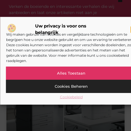
Verken de boeiende en interessante verhalen die wij
aanbieden en laat onze artikelen niet aan je
voorbijgaan. Duik in diverse onderwerpen en blijf goed
op de hoogte!
Uw privacy is voor ons
belangrijk
Wij maken gebruik van cookies en vergelijkbare technologieën om te
begrijpen hoe u onze website gebruikt en om uw ervaring te verbeteren
Deze cookies kunnen worden ingezet voor verschillende doeleinden, zo
het tonen van gepersonaliseerde advertenties en het meten van het
gebruik van de website. Voor meer informatie kunt u ons cookiebeleid
raadplegen.
Gerelateerde artikelen
die u mogelijk
interesseren
Alles Toestaan
AANBIEDINGEN
Cookies Beheren
Cookiebeleid