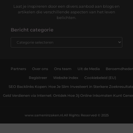
Laat je inspireren door een divers aanbod aan blogs en
artikelen die verschillende aspecten van het leven
belichten.
Bericht categorie
Partners
Over ons
Ons team
Uit de Media
Beroemdhede
Registreer
Website index
Cookiebeleid (EU)
SEO Backlinks Kopen: Hoe Je Slim Investeert in Sterkere Zoekresultat
Geld Verdienen via Internet: Ontdek Hoe Jij Online Inkomsten Kunt Gene
www.sameninzaken.nl.
All Rights Reserved © 2025