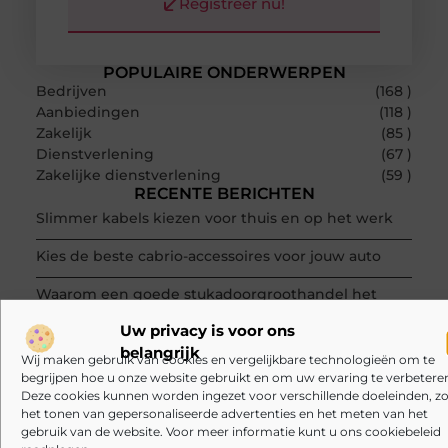
Registreer nu!
POPULAIRE ONDERWERPEN
Bedrijven
(168 )
Aanbiedingen
(118 )
Zakelijk
(85 )
Dienstverlening
(67 )
Zakelijke dienstverlening
(59 )
RECENTE BERICHTEN
Slimmer kabels kiezen voor thuis en op het werk
Kies de beste cabrio-accessoires voor jouw auto
Waarom een goede stukadoorgroothandel het
werk van de stukadoor makkelijker maakt
Uw privacy is voor ons
Tuinontwerp in regio Ridderkerk als decor voor
belangrijk
Wij maken gebruik van cookies en vergelijkbare technologieën om te
zakelijke ontmoetingen
begrijpen hoe u onze website gebruikt en om uw ervaring te verbeteren
Deze cookies kunnen worden ingezet voor verschillende doeleinden, zo
Overwaarde benutten met hulp van een
het tonen van gepersonaliseerde advertenties en het meten van het
assurantiekantoor in Arnhem
gebruik van de website. Voor meer informatie kunt u ons cookiebeleid