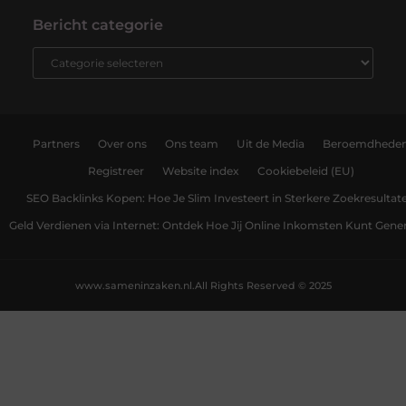
Bericht categorie
Partners
Over ons
Ons team
Uit de Media
Beroemdhede
Registreer
Website index
Cookiebeleid (EU)
SEO Backlinks Kopen: Hoe Je Slim Investeert in Sterkere Zoekresultat
Geld Verdienen via Internet: Ontdek Hoe Jij Online Inkomsten Kunt Gene
www.sameninzaken.nl.
All Rights Reserved © 2025