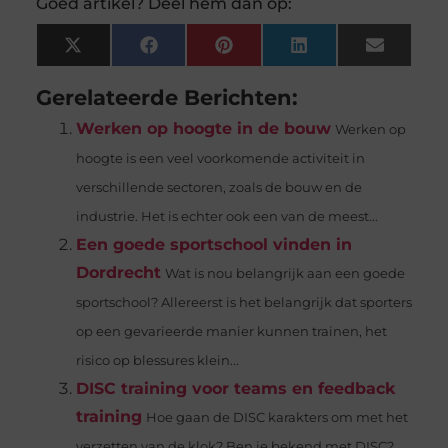
Goed artikel? Deel hem dan op:
X
Facebook
Pinterest
LinkedIn
Email
(Twitter)
Gerelateerde Berichten:
Werken op hoogte in de bouw
Werken op
hoogte is een veel voorkomende activiteit in
verschillende sectoren, zoals de bouw en de
industrie. Het is echter ook een van de meest...
Een goede sportschool vinden in
Dordrecht
Wat is nou belangrijk aan een goede
sportschool? Allereerst is het belangrijk dat sporters
op een gevarieerde manier kunnen trainen, het
risico op blessures klein...
DISC training voor teams en feedback
training
Hoe gaan de DISC karakters om met het
verzetten van de klok? Ben je bekend met DISC?