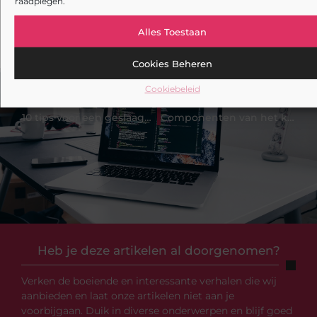
raadplegen.
Een slotenmaker in Rosmalen voor uw Airbnb-
verhuur
Alles Toestaan
Cookies Beheren
Cookiebeleid
VORIGE
VOLGENDE
10 tips voor een geslaagde vakantie in Amsterdam
Componenten van het koelsysteem van de Dodge Ram
Heb je deze artikelen al doorgenomen?
Verken de boeiende en interessante verhalen die wij
aanbieden en laat onze artikelen niet aan je
voorbijgaan. Duik in diverse onderwerpen en blijf goed