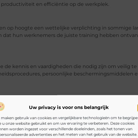
roductiviteit en efficiëntie op de werkplek.
en op hoogte een wettelijke verplichting in sommige la
n dat hun werknemers de juiste training hebben ontva
te de kennis en vaardigheden die nodig zijn om veilig t
igheidsprocedures, persoonlijke beschermingsmiddelen 
werken-op-hoogte/
Uw privacy is voor ons belangrijk
 maken gebruik van cookies en vergelijkbare technologieën om te begrijp
 u onze website gebruikt en om uw ervaring te verbeteren. Deze cookies
nen worden ingezet voor verschillende doeleinden, zoals het tonen van
Pinterest
LinkedIn
Ema
ersonaliseerde advertenties en het meten van het gebruik van de website.