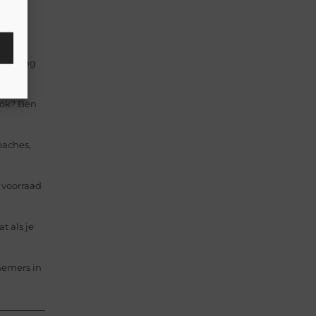
Training
lok? Ben
oaches,
 voorraad
t als je
nemers in