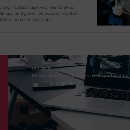
begint, staat vaak voor een strakke
 de opdrachtgever. De wanden moeten
at lukt alleen met machines
VORIGE
De voordelen van hekwerk rond sportvelden