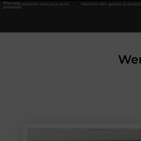
Nieuwe
or jouw auto
Waarom een goede stukadoorgroothandel het werk
artikelen
Wer