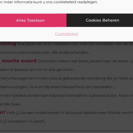
r meer informatie kunt u ons cookiebeleid raadplegen.
venden en salesprofessionals
(sales)professionals Wil je als
Alles Toestaan
Cookies Beheren
en verbeteren? Volg dan één van de volgende Remarcable trainingen: 
Cookiebeleid
rkopen, Training...
raining
Hoe gaan de DISC karakters om met het verzetten van de k
 communicatievoorkeuren. We onderscheiden...
e moeite waard
Docenten keken wel eens jaloers naar de beter c
aten te boeken en om in alle gevallen...
ntory Management is een cloud-gebaseerde oplossing die je helpt je
vereenvoudigen. Je kunt de beschikbaarheid van voorraden...
n een fysieke winkel kan kapitaalintensief en tijdrovend zijn. Maar wa
ende zaak...
en?
Heb jij als een ondernemer in de bouw steeds meer Poolse werk
ij investeren in jezelf...