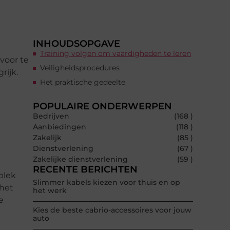
INHOUDSOPGAVE
Training volgen om vaardigheden te leren
voor te
Veiligheidsprocedures
rijk.
Het praktische gedeelte
POPULAIRE ONDERWERPEN
Bedrijven
(168 )
Aanbiedingen
(118 )
Zakelijk
(85 )
Dienstverlening
(67 )
Zakelijke dienstverlening
(59 )
RECENTE BERICHTEN
plek
Slimmer kabels kiezen voor thuis en op
 het
het werk
e
Kies de beste cabrio-accessoires voor jouw
auto