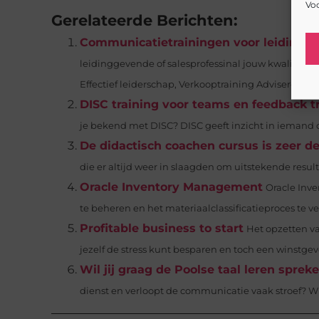
Voo
Gerelateerde Berichten:
Communicatietrainingen voor leidingge
leidinggevende of salesprofessinal jouw kwaliteit
Effectief leiderschap, Verkooptraining Adviserend Ve
DISC training voor teams en feedback t
je bekend met DISC? DISC geeft inzicht in iemand
De didactisch coachen cursus is zeer d
die er altijd weer in slaagden om uitstekende result
Oracle Inventory Management
Oracle Inve
te beheren en het materiaalclassificatieproces te 
Profitable business to start
Het opzetten va
jezelf de stress kunt besparen en toch een winstgev
Wil jij graag de Poolse taal leren sprek
dienst en verloopt de communicatie vaak stroef? Wil j