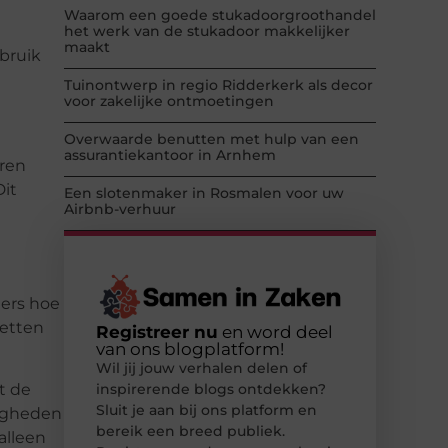
Waarom een goede stukadoorgroothandel
het werk van de stukadoor makkelijker
maakt
ebruik
Tuinontwerp in regio Ridderkerk als decor
voor zakelijke ontmoetingen
Overwaarde benutten met hulp van een
assurantiekantoor in Arnhem
eren
Dit
Een slotenmaker in Rosmalen voor uw
Airbnb-verhuur
mers hoe
zetten
Registreer nu
en word deel
van ons blogplatform!
Wil jij jouw verhalen delen of
inspirerende blogs ontdekken?
t de
Sluit je aan bij ons platform en
digheden
bereik een breed publiek.
alleen