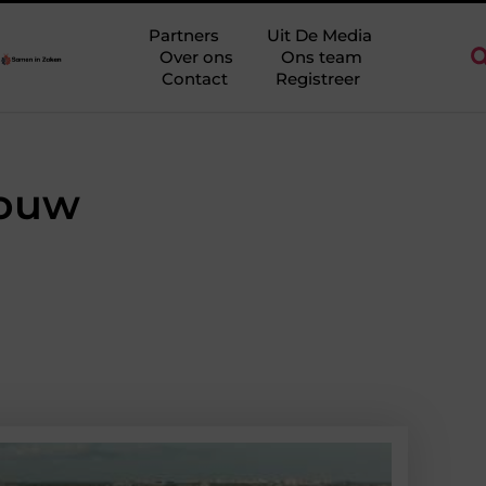
dderkerk als decor voor zakelijke ontmoetingen
Overwaarde ben
Partners
Uit De Media
Over ons
Ons team
Contact
Registreer
bouw