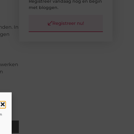
Registreer vandaag nog en begin
met bloggen.
Registreer nu!
nden. In
ngen
e werken
en
en
il