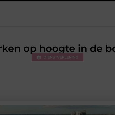
 van de stukadoor makkelijker maakt
Tuinontwerp in regio Ri
ken op hoogte in de 
DIENSTVERLENING