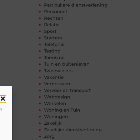
Particuliere dienstverlening
Personeel
Rechten
Relatie
Sport
Starters
Telefonie
Testing
Toerisme
Tuin en buitenleven
Tweewielers
Vakantie
Verbouwen
Vervoer en transport
Webdesign
Winkelen
en
Woning en Tuin
Woningen
Zakelijk
Zakelijke dienstverlening
Zorg