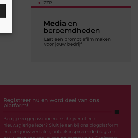
ZZP
Media
en
beroemdheden
Laat een promotiefilm maken
voor jouw bedrijf
Registreer nu en word deel van ons
platform!
Ben jij een gepassioneerde schrijver of een
nieuwsgierige lezer? Sluit je aan bij ons blogplatform
en deel jouw verhalen, ontdek inspirerende blogs en