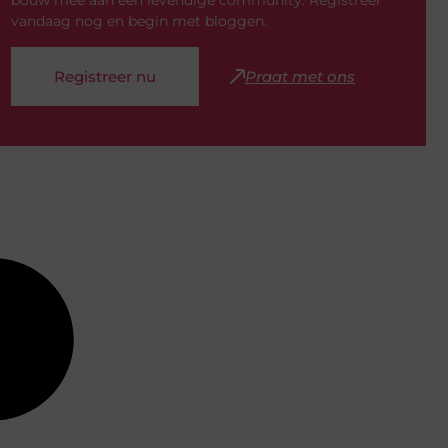
bouw mee aan een levendige community. Registreer
vandaag nog en begin met bloggen.
Registreer nu
Praat met ons