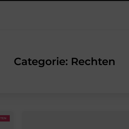
jke ontmoetingen
Overwaarde benutten met hulp van een assur
Categorie: Rechten
HTEN