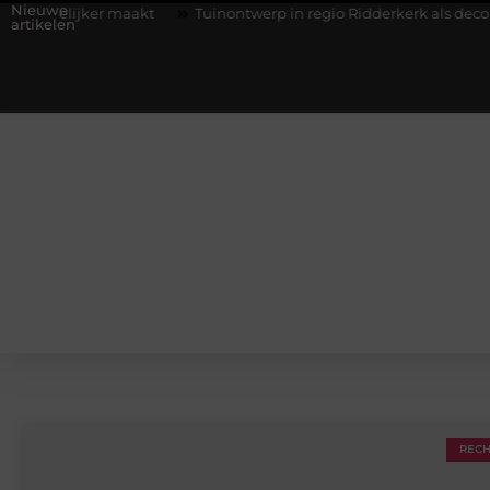
Nieuwe
r maakt
Tuinontwerp in regio Ridderkerk als decor voor zakeli
artikelen
REC