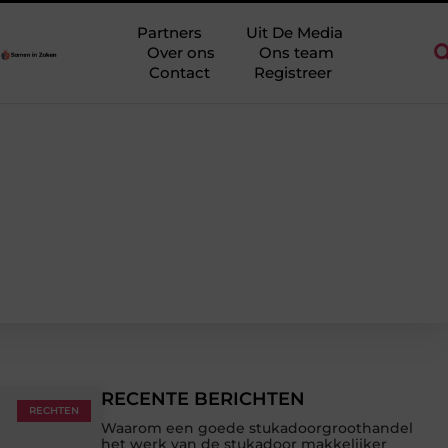
antiekantoor in Arnhem
Een slotenmaker in Rosmalen voor uw 
Partners
Uit De Media
Over ons
Ons team
Contact
Registreer
RECENTE BERICHTEN
RECHTEN
Waarom een goede stukadoorgroothandel
het werk van de stukadoor makkelijker