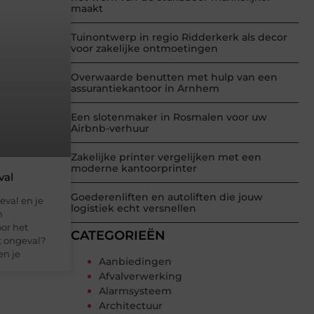
maakt
Tuinontwerp in regio Ridderkerk als decor
voor zakelijke ontmoetingen
Overwaarde benutten met hulp van een
assurantiekantoor in Arnhem
Een slotenmaker in Rosmalen voor uw
Airbnb-verhuur
Zakelijke printer vergelijken met een
moderne kantoorprinter
val
Goederenliften en autoliften die jouw
eval en je
logistiek echt versnellen
n
or het
CATEGORIEËN
t ongeval?
en je
Aanbiedingen
Afvalverwerking
Alarmsysteem
Architectuur