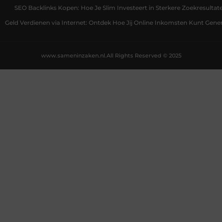
SEO Backlinks Kopen: Hoe Je Slim Investeert in Sterkere Zoekresultat
Geld Verdienen via Internet: Ontdek Hoe Jij Online Inkomsten Kunt Gene
www.sameninzaken.nl.
All Rights Reserved © 2025