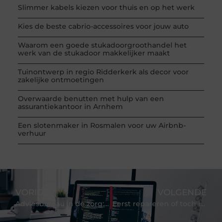
Slimmer kabels kiezen voor thuis en op het werk
Kies de beste cabrio-accessoires voor jouw auto
Waarom een goede stukadoorgroothandel het
werk van de stukadoor makkelijker maakt
Tuinontwerp in regio Ridderkerk als decor voor
zakelijke ontmoetingen
Overwaarde benutten met hulp van een
assurantiekantoor in Arnhem
Een slotenmaker in Rosmalen voor uw Airbnb-
verhuur
VORIGE
VOLGENDE
Adviesbureau in de zorg: van chaos naar structuur in jouw organisatie
Eerst repareren of toch inruilen in Eerbeek? Zo kies je