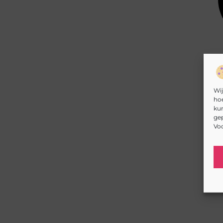
Wij
hoe
kun
gep
Voo