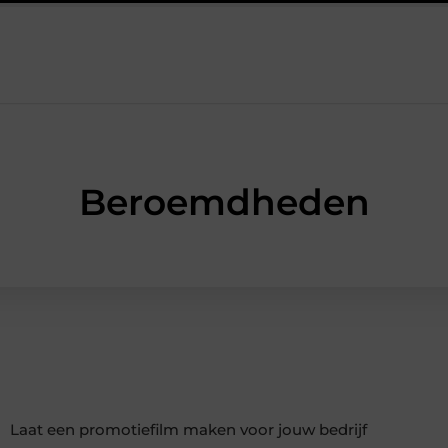
othandel het werk van de stukadoor makkelijker maakt
Tuino
Beroemdheden
Laat een promotiefilm maken voor jouw bedrijf