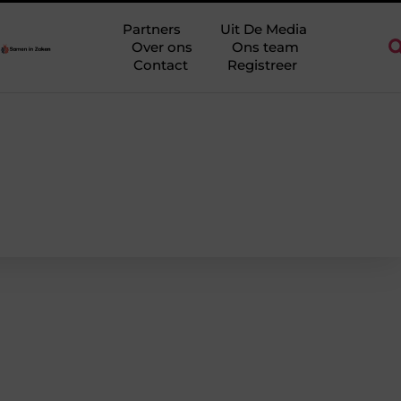
ntwerp in regio Ridderkerk als decor voor zakelijke ontmoetingen
Partners
Uit De Media
Over ons
Ons team
Contact
Registreer