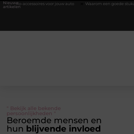
Nieuwe
brio-accessoires voor jouw auto
Waarom een goede stukadoorgro
artikelen
" Bekijk alle bekende
persoonlijkheden "
Beroemde mensen en
hun
blijvende invloed