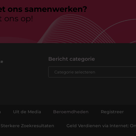
et ons samenwerken?
 ons op!
Bericht categorie
ke
m
Uit de Media
Beroemdheden
Registreer
 Sterkere Zoekresultaten
Geld Verdienen via Internet: 