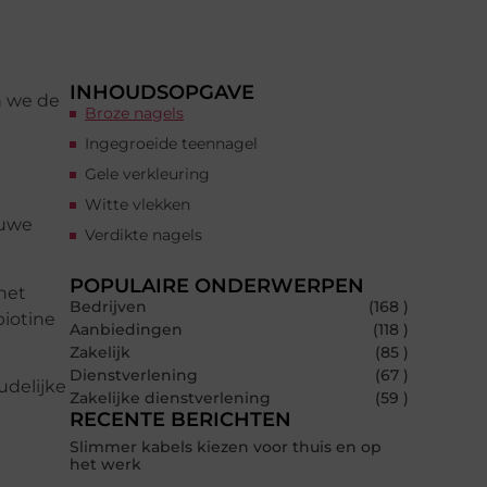
INHOUDSOPGAVE
n we de
Broze nagels
Ingegroeide teennagel
Gele verkleuring
Witte vlekken
ruwe
Verdikte nagels
POPULAIRE ONDERWERPEN
het
Bedrijven
(168 )
biotine
Aanbiedingen
(118 )
Zakelijk
(85 )
Dienstverlening
(67 )
udelijke
Zakelijke dienstverlening
(59 )
RECENTE BERICHTEN
Slimmer kabels kiezen voor thuis en op
het werk