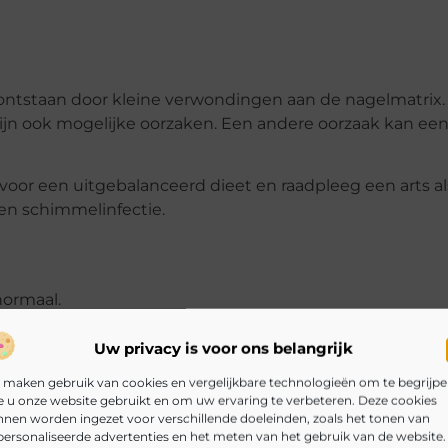
ntstaan door kleine verwondingen aan de nagelmatrix.
zijn ook mogelijke oorzaken. Een andere oorzaak kan ee
voor een uitgebalanceerd dieet en raadpleeg een arts al
en schimmelinfectie.
normaal.
rzaakt door schimmelinfecties, psoriasis, bepaalde med
Uw privacy is voor ons belangrijk
 maken gebruik van cookies en vergelijkbare technologieën om te begrijp
diagnose en behandeling als je last hebt van verdikte na
 u onze website gebruikt en om uw ervaring te verbeteren. Deze cookies
nen worden ingezet voor verschillende doeleinden, zoals het tonen van
ersonaliseerde advertenties en het meten van het gebruik van de website.
n verschillende oorzaken hebben. Het is belangrijk o