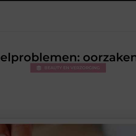
 werk van de stukadoor makkelijker maakt
Tuinontwerp in regi
elproblemen: oorzaken
BEAUTY EN VERZORGING