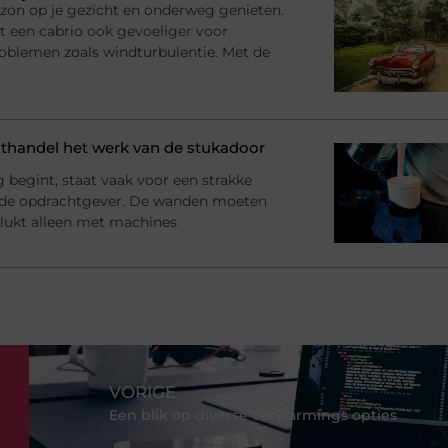
n, zon op je gezicht en onderweg genieten.
t een cabrio ook gevoeliger voor
roblemen zoals windturbulentie. Met de
handel het werk van de stukadoor
begint, staat vaak voor een strakke
 de opdrachtgever. De wanden moeten
at lukt alleen met machines
VORIGE
Een blik op diverse verwarmings opties