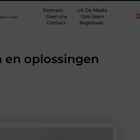
o Ridderkerk als decor voor zakelijke ontmoetingen
Overwaarde
Partners
Uit De Media
Over ons
Ons team
Contact
Registreer
 en oplossingen