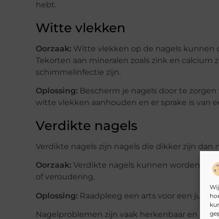
hebt.
Witte vlekken
Oorzaak:
Witte vlekken op de nagels kunnen o
Tekorten aan mineralen zoals zink en calcium 
schimmelinfectie zijn.
Oplossing:
Bescherm je nagels door te zorgen 
witte vlekken aanhouden en er sprake is van e
Verdikte nagels
Verdikte nagels zijn nagels die dikker zijn dan 
Oorzaak:
Verdikte nagels kunnen worden veroo
of veroudering.
Wij
Oplossing:
Raadpleeg een arts voor een juiste 
hoe
kun
gep
Nagelproblemen zijn vaak herkenbaar en kunne