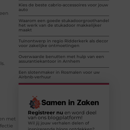
Kies de beste cabrio-accessoires voor jouw
auto
teen
Waarom een goede stukadoorgroothandel
het werk van de stukadoor makkelijker
maakt
e
Tuinontwerp in regio Ridderkerk als decor
voor zakelijke ontmoetingen
Overwaarde benutten met hulp van een
assurantiekantoor in Arnhem
s.
Een slotenmaker in Rosmalen voor uw
Airbnb-verhuur
Registreer nu
en word deel
van ons blogplatform!
pen met
Wil jij jouw verhalen delen of
fectie
inspirerende blogs ontdekken?