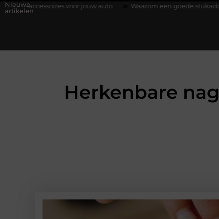
Nieuwe
es voor jouw auto
Waarom een goede stukadoorgroothandel het
artikelen
Herkenbare nag