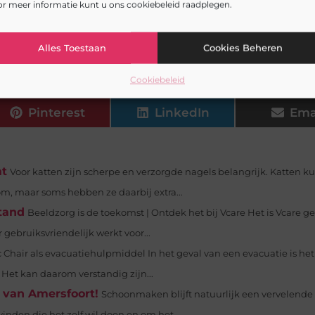
r meer informatie kunt u ons cookiebeleid raadplegen.
 de juiste stappen te nemen voor behandeling. Het han
Alles Toestaan
Cookies Beheren
iab/
Cookiebeleid
Pinterest
LinkedIn
Ema
at
Voor katten zijn scherpe en verzorgde nagels belangrijk. Katten 
m, maar soms hebben ze daarbij extra...
tand
Beeldzorg is de toekomst | Ontdek het bij Vcare Het is Vcare g
 gebruiksvriendelijk werkt voor...
 Chair als evacuatiehulpmiddel In het geval van een evacuatie is het
 Het kan daarom verstandig zijn...
 van Amersfoort!
Schoonmaken blijft natuurlijk een vervelende 
inden die het zelf wil doen en om het...