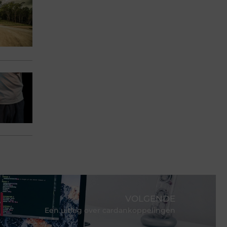
VOLGENDE
Een uitleg over cardankoppelingen