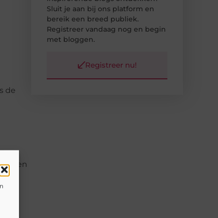
Sluit je aan bij ons platform en
bereik een breed publiek.
Registreer vandaag nog en begin
met bloggen.
n
Registreer nu!
s de
icijnen
en
gels.
m de