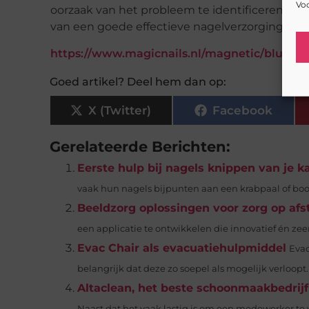
Voo
oorzaak van het probleem te identificeren en
van een goede effectieve nagelverzorging.
https://www.magicnails.nl/magnetic/blush-b
Goed artikel? Deel hem dan op:
X (Twitter)
Facebook
Gerelateerde Berichten:
Eerste hulp bij nagels knippen van je k
vaak hun nagels bijpunten aan een krabpaal of boo
Beeldzorg oplossingen voor zorg op afs
een applicatie te ontwikkelen die innovatief én zeer
Evac Chair als evacuatiehulpmiddel
Evac
belangrijk dat deze zo soepel als mogelijk verloopt.
Altaclean, het beste schoonmaakbedrijf
Naast dat het vaak lastig is om een medewerker te v