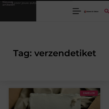
Nieuwe
ires voor jouw auto
Waarom een goede stukadoorgroothandel het we
artikelen
Tag: verzendetiket
ZAKELIJK