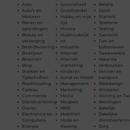
Auto
Gezondheid
Relatie
Auto's en
Groothandel
Sport
Motoren
Hobby en vrije
Starters
Banen en
tijd
Telefonie
opleidingen
Horeca
Testing
Beauty en
Huishoudelijk
Toerisme
verzorging
Ict
Tuin en
Bedrijfsvoering
Industrie
buitenleven
Bedrijven
Internet
Tweewielers
Bloemen
Internet
Vakantie
Blog
marketing
Verbouwen
Boeken en
Kinderen
Vervoer en
Tijdschriften
Kunst en Kitsch
transport
Boekhouding
Management
Webdesign
Cadeau
Marketing
Winkelen
Commercie
Media
Woning en Tui
Dienstverlening
Meubels
Woningen
Dieren
MKB
Zakelijk
Electronica en
Mobiliteit
Zakelijke
Computers
Mode en
dienstverleni
Energie
Kleding
Zorg