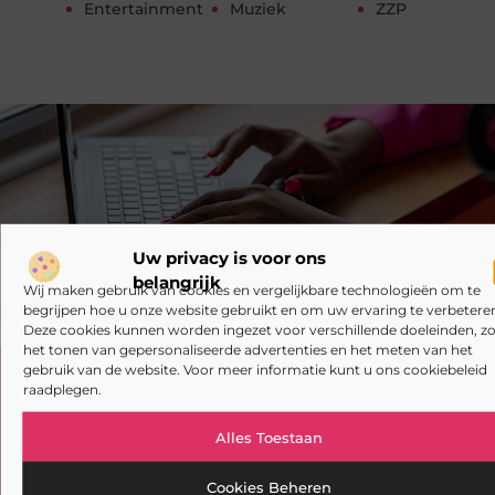
Entertainment
Muziek
ZZP
Uw privacy is voor ons
belangrijk
Wij maken gebruik van cookies en vergelijkbare technologieën om te
begrijpen hoe u onze website gebruikt en om uw ervaring te verbeteren
Deze cookies kunnen worden ingezet voor verschillende doeleinden, zo
het tonen van gepersonaliseerde advertenties en het meten van het
gebruik van de website. Voor meer informatie kunt u ons cookiebeleid
Registreer nu en word deel van ons
raadplegen.
platform!
Alles Toestaan
Ben jij een gepassioneerde schrijver of een
nieuwsgierige lezer? Sluit je aan bij ons blogplatform
Cookies Beheren