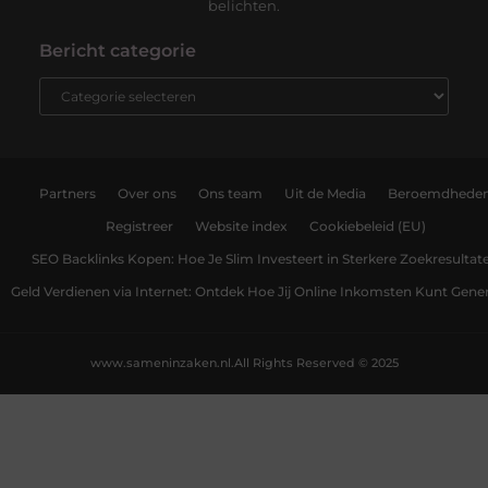
belichten.
Bericht categorie
Partners
Over ons
Ons team
Uit de Media
Beroemdhede
Registreer
Website index
Cookiebeleid (EU)
SEO Backlinks Kopen: Hoe Je Slim Investeert in Sterkere Zoekresultat
Geld Verdienen via Internet: Ontdek Hoe Jij Online Inkomsten Kunt Gene
www.sameninzaken.nl.
All Rights Reserved © 2025