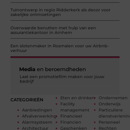
Tuinontwerp in regio Ridderkerk als decor voor
zakelijke ontmoetingen
Overwaarde benutten met hulp van een
assurantiekantoor in Arnhem
Een slotenmaker in Rosmalen voor uw Airbnb-
verhuur
Media
en beroemdheden
Laat een promotiefilm maken voor jouw
bedrijf
Eten en drinken
Ondernemen
CATEGORIEËN
Facility
Onderwijs
Aanbiedingen
management
Particuliere
Afvalverwerking
Financieel
dienstverleni
Alarmsysteem
Financien
Personeel
Architectuur
Geschenken
Rechten