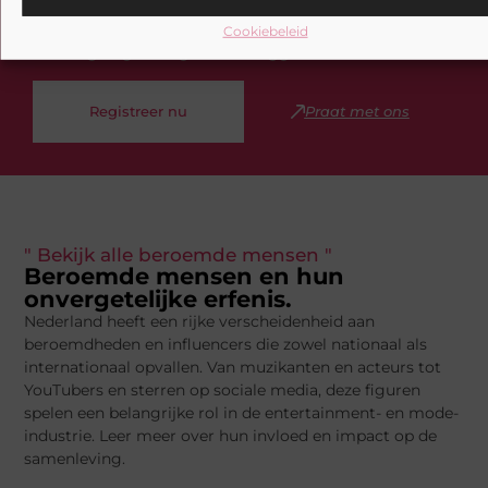
en deel jouw verhalen, ontdek inspirerende blogs en
bouw mee aan een levendige community. Registreer
Cookiebeleid
vandaag nog en begin met bloggen.
Registreer nu
Praat met ons
" Bekijk alle beroemde mensen "
Beroemde mensen en hun
onvergetelijke erfenis.
Nederland heeft een rijke verscheidenheid aan
beroemdheden en influencers die zowel nationaal als
internationaal opvallen. Van muzikanten en acteurs tot
YouTubers en sterren op sociale media, deze figuren
spelen een belangrijke rol in de entertainment- en mode-
industrie. Leer meer over hun invloed en impact op de
samenleving.