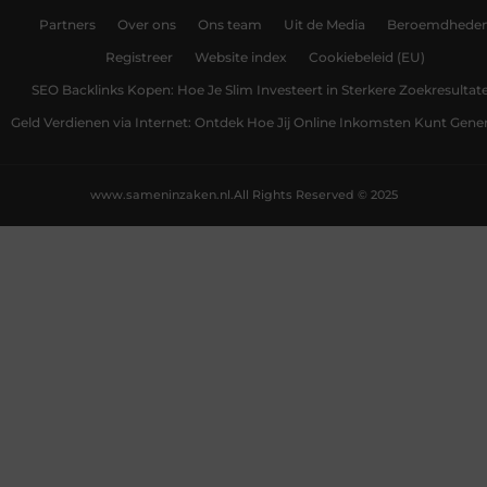
Partners
Over ons
Ons team
Uit de Media
Beroemdhede
Registreer
Website index
Cookiebeleid (EU)
SEO Backlinks Kopen: Hoe Je Slim Investeert in Sterkere Zoekresultat
Geld Verdienen via Internet: Ontdek Hoe Jij Online Inkomsten Kunt Gene
www.sameninzaken.nl.
All Rights Reserved © 2025