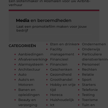
Een slotenmaker in Rosmalen voor uw Airbnb-
verhuur
Media
en beroemdheden
Laat een promotiefilm maken voor jouw
bedrijf
Eten en drinken
Ondernemen
CATEGORIEËN
Facility
Onderwijs
Aanbiedingen
management
Particuliere
Afvalverwerking
Financieel
dienstverleni
Alarmsysteem
Financien
Personeel
Architectuur
Geschenken
Rechten
Auto
Gezondheid
Relatie
Auto's en
Groothandel
Sport
Motoren
Hobby en vrije
Starters
Banen en
tijd
Telefonie
opleidingen
Horeca
Testing
Beauty en
Huishoudelijk
Toerisme
verzorging
Ict
Tuin en