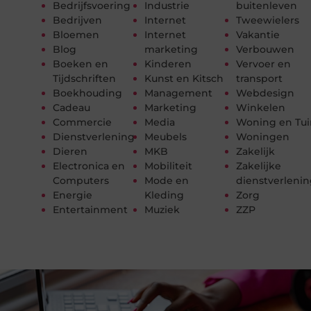
Bedrijfsvoering
Industrie
buitenleven
Bedrijven
Internet
Tweewielers
Bloemen
Internet
Vakantie
Blog
marketing
Verbouwen
Boeken en
Kinderen
Vervoer en
Tijdschriften
Kunst en Kitsch
transport
Boekhouding
Management
Webdesign
Cadeau
Marketing
Winkelen
Commercie
Media
Woning en Tui
Dienstverlening
Meubels
Woningen
Dieren
MKB
Zakelijk
Electronica en
Mobiliteit
Zakelijke
Computers
Mode en
dienstverleni
Energie
Kleding
Zorg
Entertainment
Muziek
ZZP