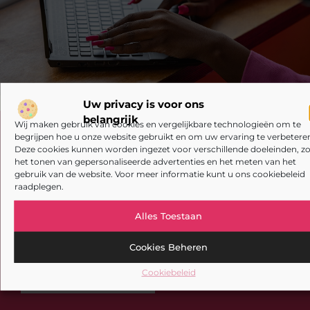
Uw privacy is voor ons
belangrijk
Wij maken gebruik van cookies en vergelijkbare technologieën om te
Registreer nu en word deel van ons
begrijpen hoe u onze website gebruikt en om uw ervaring te verbeteren
platform!
Deze cookies kunnen worden ingezet voor verschillende doeleinden, zo
het tonen van gepersonaliseerde advertenties en het meten van het
gebruik van de website. Voor meer informatie kunt u ons cookiebeleid
Ben jij een gepassioneerde schrijver of een
raadplegen.
nieuwsgierige lezer? Sluit je aan bij ons blogplatform
en deel jouw verhalen, ontdek inspirerende blogs en
Alles Toestaan
bouw mee aan een levendige community. Registreer
vandaag nog en begin met bloggen.
Cookies Beheren
Cookiebeleid
Registreer nu
Praat met ons