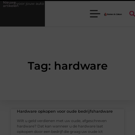
Nieuwe
ires voor jouw auto
Waarom een goede stukadoorgroothandel het we
artikelen
Tag: hardware
Hardware opkopen voor oude bedrijfshardware
Wilt u geld verdienen met uw oude, afgeschreven
hardware? Dat kan wanneer u de hardware laat
opkopen door een bedrijf die graag uw oude ict