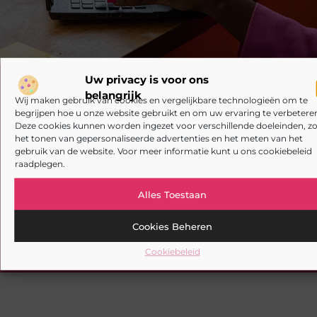
Uw privacy is voor ons
Registreer nu en word deel van ons
belangrijk
Wij maken gebruik van cookies en vergelijkbare technologieën om te
platform!
begrijpen hoe u onze website gebruikt en om uw ervaring te verbeteren
Deze cookies kunnen worden ingezet voor verschillende doeleinden, zo
Ben jij een gepassioneerde schrijver of een
het tonen van gepersonaliseerde advertenties en het meten van het
nieuwsgierige lezer? Sluit je aan bij ons blogplatform
gebruik van de website. Voor meer informatie kunt u ons cookiebeleid
en deel jouw verhalen, ontdek inspirerende blogs en
raadplegen.
bouw mee aan een levendige community. Registreer
vandaag nog en begin met bloggen.
Alles Toestaan
Cookies Beheren
Registreer nu
Praat met ons
Cookiebeleid