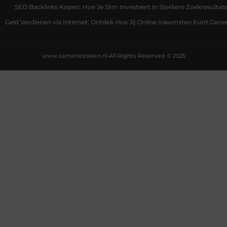
SEO Backlinks Kopen: Hoe Je Slim Investeert in Sterkere Zoekresultat
Geld Verdienen via Internet: Ontdek Hoe Jij Online Inkomsten Kunt Gene
www.sameninzaken.nl.
All Rights Reserved © 2025