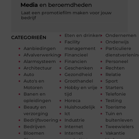
Media
en beroemdheden
Laat een promotiefilm maken voor jouw
bedrijf
Eten en drinken
Ondernemen
CATEGORIEËN
Facility
Onderwijs
Aanbiedingen
management
Particuliere
Afvalverwerking
Financieel
dienstverleni
Alarmsysteem
Financien
Personeel
Architectuur
Geschenken
Rechten
Auto
Gezondheid
Relatie
Auto's en
Groothandel
Sport
Motoren
Hobby en vrije
Starters
Banen en
tijd
Telefonie
opleidingen
Horeca
Testing
Beauty en
Huishoudelijk
Toerisme
verzorging
Ict
Tuin en
Bedrijfsvoering
Industrie
buitenleven
Bedrijven
Internet
Tweewielers
Bloemen
Internet
Vakantie