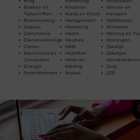
Blog
marketing
Verbouwen
Boeken en
Kinderen
Vervoer en
Tijdschriften
Kunst en Kitsch
transport
Boekhouding
Management
Webdesign
Cadeau
Marketing
Winkelen
Commercie
Media
Woning en Tui
Dienstverlening
Meubels
Woningen
Dieren
MKB
Zakelijk
Electronica en
Mobiliteit
Zakelijke
Computers
Mode en
dienstverleni
Energie
Kleding
Zorg
Entertainment
Muziek
ZZP