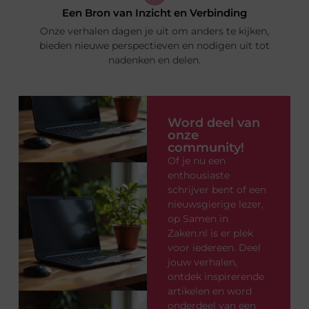
Een Bron van Inzicht en Verbinding
Onze verhalen dagen je uit om anders te kijken,
bieden nieuwe perspectieven en nodigen uit tot
nadenken en delen.
Word deel van
onze
community!
Of je nu een
enthousiaste
schrijver bent of een
nieuwsgierige lezer,
op Samen in
Zaken.nl is er plek
voor iedereen. Deel
jouw verhalen,
ontdek inspirerende
artikelen en word
onderdeel van een