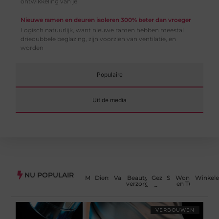
ontwikkeling van je
Nieuwe ramen en deuren isoleren 300% beter dan vroeger
Logisch natuurlijk, want nieuwe ramen hebben meestal
driedubbele beglazing, zijn voorzien van ventilatie, en
worden
Populaire
Uit de media
NU POPULAIR
Media
Dienstverlening
Vakantie
Beauty en
Gezondheid
Sport
Woning
Winkel
verzorging
en Tuin
VERBOUWEN