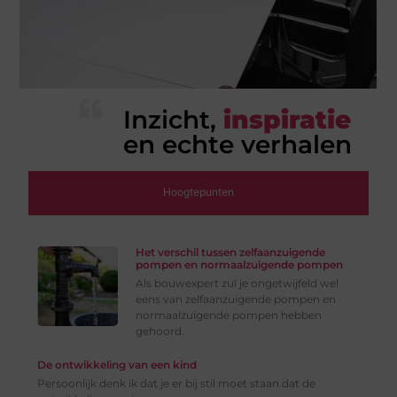
Inzicht,
inspiratie
en echte verhalen
Hoogtepunten
Het verschil tussen zelfaanzuigende
pompen en normaalzuigende pompen
Als bouwexpert zul je ongetwijfeld wel
eens van zelfaanzuigende pompen en
normaalzuigende pompen hebben
gehoord.
De ontwikkeling van een kind
Persoonlijk denk ik dat je er bij stil moet staan dat de