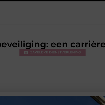
et werk van de stukadoor makkelijker maakt
Tuinontwerp in r
eveiliging: een carriè
ZAKELIJKE DIENSTVERLENING