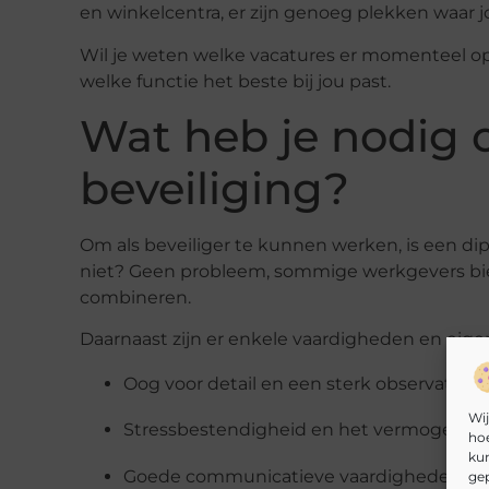
en winkelcentra, er zijn genoeg plekken waar jo
Wil je weten welke vacatures er momenteel o
welke functie het beste bij jou past.
Wat heb je nodig o
beveiliging?
Om als beveiliger te kunnen werken, is een di
niet? Geen probleem, sommige werkgevers bie
combineren.
Daarnaast zijn er enkele vaardigheden en eigen
Oog voor detail en een sterk observatie
Wij
Stressbestendigheid en het vermogen om
hoe
kun
Goede communicatieve vaardigheden en 
gep