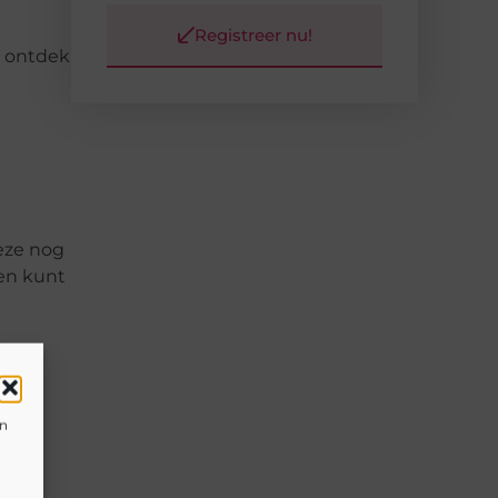
Registreer nu!
 ontdek
deze nog
en kunt
en