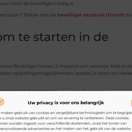
uw inzet als beveiliger nodig is.
penstaan? Bekijk dan de
beveiliger vacature Utrecht
en
m te starten in de
ploma Beveiliger niveau 2 meestal een vereiste. Heb je 
den opleidingsmogelijkheden waarbij je leren en werk
schappen die belangrijk zijn voor dit beroep:
Uw privacy is voor ons belangrijk
vermogen
 maken gebruik van cookies en vergelijkbare technologieën om te begrijp
 snel te handelen
 u onze website gebruikt en om uw ervaring te verbeteren. Deze cookies
nen worden ingezet voor verschillende doeleinden, zoals het tonen van
klantgerichtheid
ersonaliseerde advertenties en het meten van het gebruik van de website.