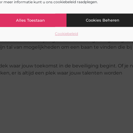
r meer informatie kunt u ons cookiebeleid raadplegen.
e werken, inclusief nachtdiensten en weekenden
aan in de beveiliging
Alles Toestaan
Cookies Beheren
Cookiebeleid
iedereen die wil bijdragen aan een veilige omgeving. Of 
zijn tal van mogelijkheden om een baan te vinden die bij
ek waar jouw toekomst in de beveiliging begint. Of je n
ken, er is altijd een plek waar jouw talenten worden