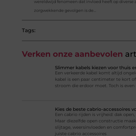
wereldwijd fenomeen dat invloed heeft op diverse
zorgwekkende gevolgen is de...
Tags:
Verken onze aanbevolen
art
Slimmer kabels kiezen voor thuis e
Een verkeerde kabel komt altijd ongel
kabel is een paar centimeter te kort of
stroom die erdoor moet. Toch is even
Kies de beste cabrio-accessoires v
Een cabrio rijden is vrijheid: dak ope
Maar diezelfde open constructie maak
slijtage, weersinvloeden en comfortp
juiste cabrio accessoires