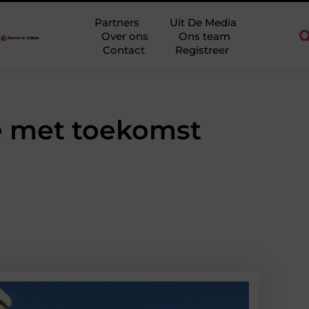
egio Ridderkerk als decor voor zakelijke ontmoetingen
Overwaa
Partners
Uit De Media
Over ons
Ons team
Contact
Registreer
re met toekomst