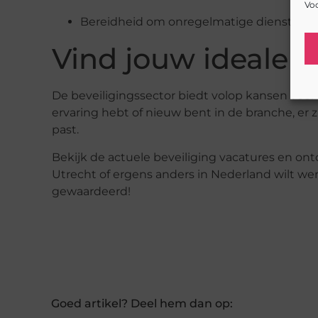
Voo
Bereidheid om onregelmatige diensten t
Vind jouw ideale b
De beveiligingssector biedt volop kansen voor 
ervaring hebt of nieuw bent in de branche, er 
past.
Bekijk de actuele
beveiliging vacatures
en ontd
Utrecht of ergens anders in Nederland wilt wer
gewaardeerd!
Goed artikel? Deel hem dan op: