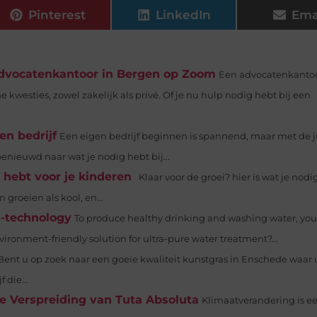
Pinterest
LinkedIn
Ema
 advocatenkantoor in Bergen op Zoom
Een advocatenkanto
 kwesties, zowel zakelijk als privé. Of je nu hulp nodig hebt bij een
en bedrijf
Een eigen bedrijf beginnen is spannend, maar met de j
enieuwd naar wat je nodig hebt bij...
g hebt voor je kinderen
Klaar voor de groei? hier is wat je nodi
groeien als kool, en...
I-technology
To produce healthy drinking and washing water, yo
ironment-friendly solution for ultra-pure water treatment?...
Bent u op zoek naar een goeie kwaliteit kunstgras in Enschede waar 
 die...
e Verspreiding van Tuta Absoluta
Klimaatverandering is e