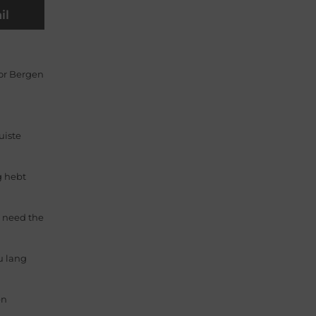
il
or Bergen
uiste
g hebt
u need the
u lang
en