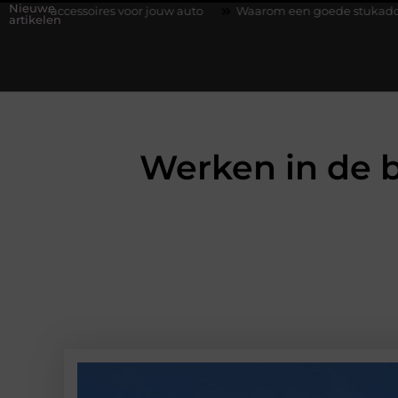
Nieuwe
oires voor jouw auto
Waarom een goede stukadoorgroothandel h
artikelen
Werken in de b