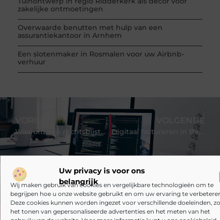
Tuinontwerp in regio Ridderkerk als decor voor
zakelijke ontmoetingen
Overwaarde benutten met hulp van een
assurantiekantoor in Arnhem
Een slotenmaker in Rosmalen voor uw Airbnb-
verhuur
VORIGE
VOLGENDE
Waarom een rechtsbijstandverzekering vergelijken je veel geld kan besparen
Digitaal factureren in België en Nederland
Uw privacy is voor ons
belangrijk
Wij maken gebruik van cookies en vergelijkbare technologieën om te
begrijpen hoe u onze website gebruikt en om uw ervaring te verbeteren
Deze cookies kunnen worden ingezet voor verschillende doeleinden, zo
het tonen van gepersonaliseerde advertenties en het meten van het
gebruik van de website. Voor meer informatie kunt u ons cookiebeleid