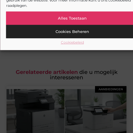
Heb je deze artikelen al doorgenomen?
raadplegen.
Verken de boeiende en interessante verhalen die wij
Alles Toestaan
aanbieden en laat onze artikelen niet aan je
voorbijgaan. Duik in diverse onderwerpen en blijf goed
Cookies Beheren
op de hoogte!
Cookiebeleid
Gerelateerde artikelen
die u mogelijk
interesseren
AANBIEDINGEN