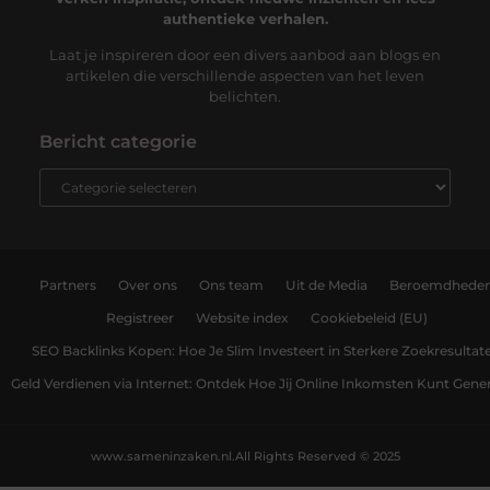
authentieke verhalen.
Laat je inspireren door een divers aanbod aan blogs en
artikelen die verschillende aspecten van het leven
belichten.
Bericht categorie
Partners
Over ons
Ons team
Uit de Media
Beroemdhede
Registreer
Website index
Cookiebeleid (EU)
SEO Backlinks Kopen: Hoe Je Slim Investeert in Sterkere Zoekresultat
Geld Verdienen via Internet: Ontdek Hoe Jij Online Inkomsten Kunt Gene
www.sameninzaken.nl.
All Rights Reserved © 2025