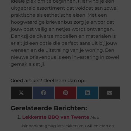
ideale plek om te beginnen. Hier vind je een
uitgebreid assortiment dat voldoet aan zowel
praktische als esthetische eisen. Met een
hoogwaardige brievenbus zorg je ervoor dat
jouw post veilig en netjes wordt ontvangen.
Dankzij de diverse modellen en materialen is
er altijd een optie die perfect aansluit bij jouw
wensen en de uitstraling van je woning. Een
nieuwe brievenbus is een investering in zowel
gemak als stijl.
Goed artikel? Deel hem dan op:
X
Facebook
Pinterest
LinkedIn
Email
(Twitter)
Gerelateerde Berichten:
Lekkerste BBQ van Twente
Als u
binnenkort graag iets lekkers zou willen eten en