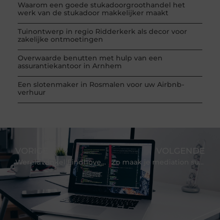
Waarom een goede stukadoorgroothandel het
werk van de stukadoor makkelijker maakt
Tuinontwerp in regio Ridderkerk als decor voor
zakelijke ontmoetingen
Overwaarde benutten met hulp van een
assurantiekantoor in Arnhem
Een slotenmaker in Rosmalen voor uw Airbnb-
verhuur
VORIGE
VOLGENDE
Wereldwinkel Eindhoven: Uw gids voor bewust winkelen
Zo maak je mediation succesvol: Praktische tips voor een effectieve oplossing