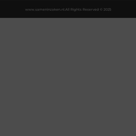
www.sameninzaken.nl.
All Rights Reserved © 2025