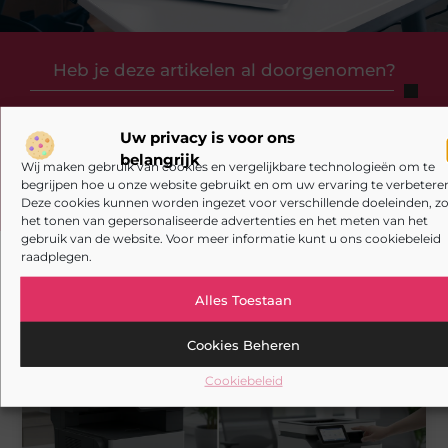
Heb je deze artikelen al doorgenomen?
Verken de boeiende en interessante verhalen die wij
aanbieden en laat onze artikelen niet aan je
Uw privacy is voor ons
voorbijgaan. Duik in diverse onderwerpen en blijf goed
belangrijk
Wij maken gebruik van cookies en vergelijkbare technologieën om te
op de hoogte!
begrijpen hoe u onze website gebruikt en om uw ervaring te verbeteren
Deze cookies kunnen worden ingezet voor verschillende doeleinden, zo
het tonen van gepersonaliseerde advertenties en het meten van het
gebruik van de website. Voor meer informatie kunt u ons cookiebeleid
raadplegen.
Alles Toestaan
Gerelateerde artikelen
die u mogelijk
interesseren
Cookies Beheren
AANBIEDINGEN
Cookiebeleid