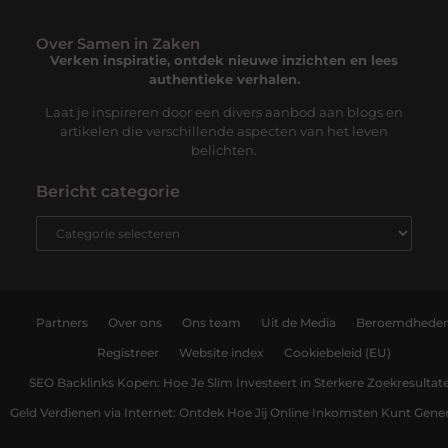
Over Samen in Zaken
Verken inspiratie, ontdek nieuwe inzichten en lees
authentieke verhalen.
Laat je inspireren door een divers aanbod aan blogs en
artikelen die verschillende aspecten van het leven
belichten.
Bericht categorie
Partners
Over ons
Ons team
Uit de Media
Beroemdhede
Registreer
Website index
Cookiebeleid (EU)
SEO Backlinks Kopen: Hoe Je Slim Investeert in Sterkere Zoekresultat
Geld Verdienen via Internet: Ontdek Hoe Jij Online Inkomsten Kunt Gene