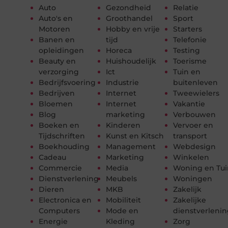
Auto
Gezondheid
Relatie
Auto's en
Groothandel
Sport
Motoren
Hobby en vrije
Starters
Banen en
tijd
Telefonie
opleidingen
Horeca
Testing
Beauty en
Huishoudelijk
Toerisme
verzorging
Ict
Tuin en
Bedrijfsvoering
Industrie
buitenleven
Bedrijven
Internet
Tweewielers
Bloemen
Internet
Vakantie
Blog
marketing
Verbouwen
Boeken en
Kinderen
Vervoer en
Tijdschriften
Kunst en Kitsch
transport
Boekhouding
Management
Webdesign
Cadeau
Marketing
Winkelen
Commercie
Media
Woning en Tui
Dienstverlening
Meubels
Woningen
Dieren
MKB
Zakelijk
Electronica en
Mobiliteit
Zakelijke
Computers
Mode en
dienstverleni
Energie
Kleding
Zorg