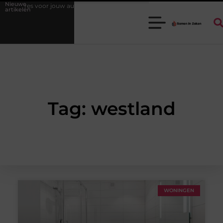
Nieuwe
essoires voor jouw auto
Waarom een goede stukadoorgroothandel het
artikelen
Tag: westland
WONINGEN