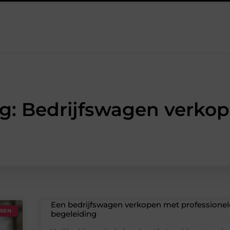
het werk van de stukadoor makkelijker maakt
Tuinontwerp in 
g: Bedrijfswagen verko
Een bedrijfswagen verkopen met professionel
OREN
begeleiding