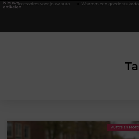
Nieuwe
soires voor jouw auto
Waarom een goede stukadoorgroothandel 
artikelen
Ta
AUTO'S EN MOT