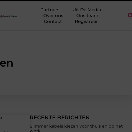
regio Ridderkerk als decor voor zakelijke ontmoetingen
Overwaa
Partners
Uit De Media
Over ons
Ons team
Contact
Registreer
pen
RECENTE BERICHTEN
e
Slimmer kabels kiezen voor thuis en op het
werk