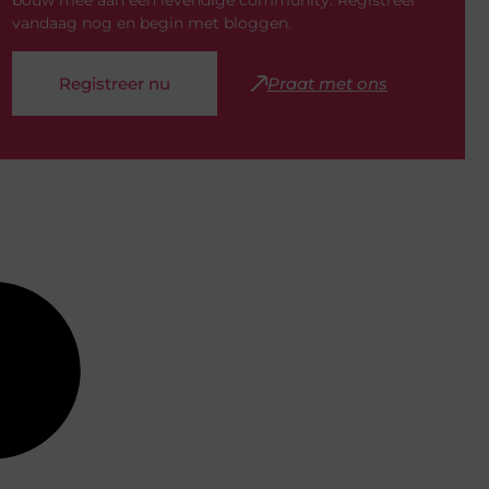
bouw mee aan een levendige community. Registreer
vandaag nog en begin met bloggen.
Registreer nu
Praat met ons