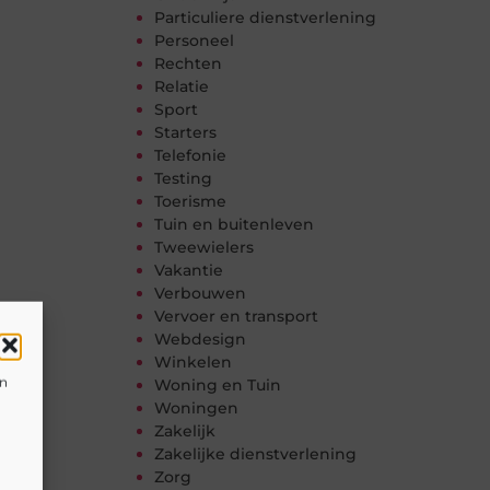
Particuliere dienstverlening
Personeel
Rechten
Relatie
Sport
Starters
Telefonie
Testing
Toerisme
Tuin en buitenleven
Tweewielers
Vakantie
Verbouwen
Vervoer en transport
Webdesign
Winkelen
en
Woning en Tuin
Woningen
Zakelijk
Zakelijke dienstverlening
Zorg