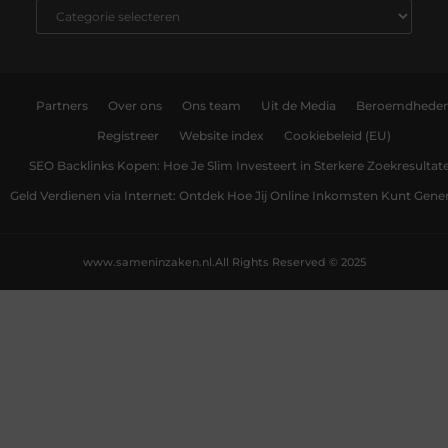
Partners
Over ons
Ons team
Uit de Media
Beroemdhede
Registreer
Website index
Cookiebeleid (EU)
SEO Backlinks Kopen: Hoe Je Slim Investeert in Sterkere Zoekresultat
Geld Verdienen via Internet: Ontdek Hoe Jij Online Inkomsten Kunt Gene
www.sameninzaken.nl.
All Rights Reserved © 2025