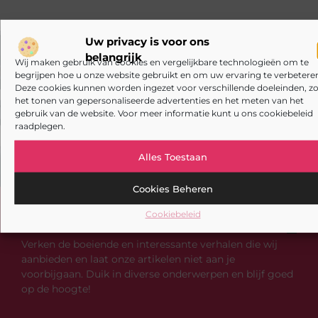
Uw privacy is voor ons
belangrijk
VORIGE
VOLGENDE
Wij maken gebruik van cookies en vergelijkbare technologieën om te
begrijpen hoe u onze website gebruikt en om uw ervaring te verbeteren
Navigeren door het strafrecht
De Kracht van Specialisatie: een Online Marketingbureau Uw Bedrijf Vooruit kan helpen
Deze cookies kunnen worden ingezet voor verschillende doeleinden, zo
het tonen van gepersonaliseerde advertenties en het meten van het
gebruik van de website. Voor meer informatie kunt u ons cookiebeleid
raadplegen.
Alles Toestaan
Cookies Beheren
Heb je deze artikelen al doorgenomen?
Cookiebeleid
Verken de boeiende en interessante verhalen die wij
aanbieden en laat onze artikelen niet aan je
voorbijgaan. Duik in diverse onderwerpen en blijf goed
op de hoogte!