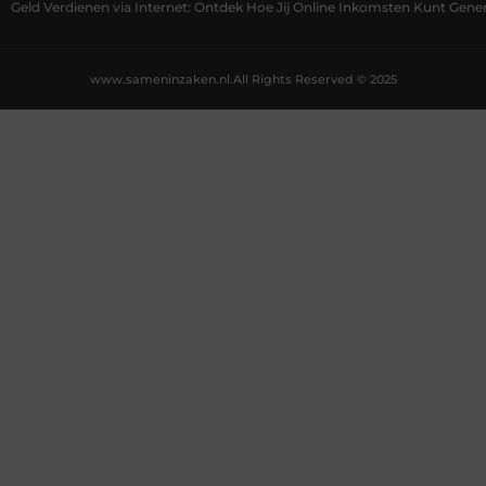
Geld Verdienen via Internet: Ontdek Hoe Jij Online Inkomsten Kunt Gene
www.sameninzaken.nl.
All Rights Reserved © 2025