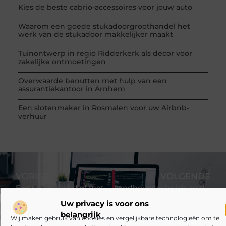
Kies de beste cabrio-accessoires voor jouw auto
Waarom een goede stukadoorgroothandel het
werk van de stukadoor makkelijker maakt
Tuinontwerp in regio Ridderkerk als decor voor
zakelijke ontmoetingen
Overwaarde benutten met hulp van een
assurantiekantoor in Arnhem
Een slotenmaker in Rosmalen voor uw Airbnb-
verhuur
VORIGE
VOLGENDE
Eerst onderhoud of meteen reparatie? Zo kies je slim bij Roto Tweewielers
Landbouwtechniek en de keuze tussen standaard en maatwerk
Uw privacy is voor ons
belangrijk
Wij maken gebruik van cookies en vergelijkbare technologieën om te