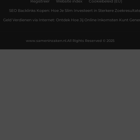
Registreer
Website index
Cookiebeleid (EU)
SEO Backlinks Kopen: Hoe Je Slim Investeert in Sterkere Zoekresultat
Geld Verdienen via Internet: Ontdek Hoe Jij Online Inkomsten Kunt Gene
www.sameninzaken.nl.
All Rights Reserved © 2025