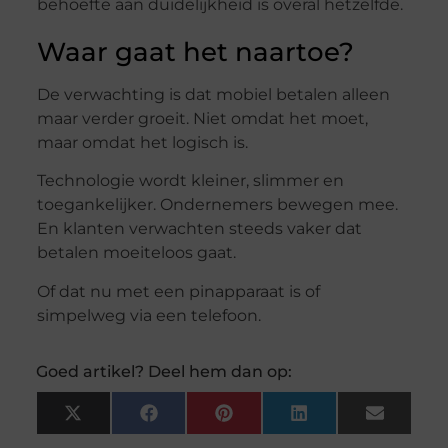
behoefte
aan
duidelijkheid
is
overal
hetzelfde.
Waar
gaat
het
naartoe?
De
verwachting
is
dat
mobiel
betalen
alleen
maar
verder
groeit.
Niet
omdat
het
moet,
maar
omdat
het
logisch
is.
Technologie
wordt
kleiner,
slimmer
en
toegankelijker.
Ondernemers
bewegen
mee.
En
klanten
verwachten
steeds
vaker
dat
betalen
moeiteloos
gaat.
Of
dat
nu
met
een
pinapparaat
is
of
simpelweg
via
een
telefoon.
Goed artikel? Deel hem dan op:
X
Facebook
Pinterest
LinkedIn
Email
(Twitter)