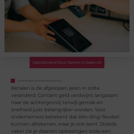
Gepubliceerd Door Samen In Zaken.nl
Betalen
is
de
afgelopen
jaren
in
stilte
veranderd.
Contant
geld
verdwijnt
langzaam
naar
de
achtergrond,
terwijl
gemak
en
snelheid
juist
belangrijker
worden.
Voor
ondernemers
betekent
dat
één
ding:
flexibel
kunnen
afrekenen,
waar
je
ook
bent.
Steeds
vaker
zie
je
daarom
oplossingen
zoals
een