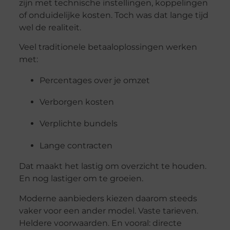
zijn
met
technische
instellingen,
koppelingen
of
onduidelijke
kosten.
Toch
was
dat
lange
tijd
wel
de
realiteit.
Veel
traditionele
betaaloplossingen
werken
met:
Percentages
over
je
omzet
Verborgen
kosten
Verplichte
bundels
Lange
contracten
Dat
maakt
het
lastig
om
overzicht
te
houden.
En
nog
lastiger
om
te
groeien.
Moderne
aanbieders
kiezen
daarom
steeds
vaker
voor
een
ander
model.
Vaste
tarieven.
Heldere
voorwaarden.
En
vooral:
directe