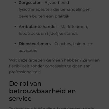
Zorgsector
–
Bijvoorbeeld
fysiotherapeuten
die
behandelingen
geven
buiten
een
praktijk
Ambulante
handel
–
Marktkramen,
foodtrucks
en
tijdelijke
stands
Dienstverleners
–
Coaches,
trainers
en
adviseurs
Wat
deze
groepen
gemeen
hebben?
Ze
willen
flexibiliteit
zonder
concessies
te
doen
aan
professionaliteit.
De
rol
van
betrouwbaarheid
en
service
Technologie
is
één
ding.
Maar
vertrouwen
is