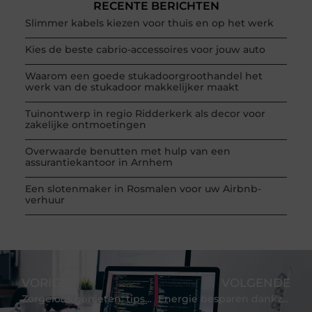
RECENTE BERICHTEN
Slimmer kabels kiezen voor thuis en op het werk
Kies de beste cabrio-accessoires voor jouw auto
Waarom een goede stukadoorgroothandel het
werk van de stukadoor makkelijker maakt
Tuinontwerp in regio Ridderkerk als decor voor
zakelijke ontmoetingen
Overwaarde benutten met hulp van een
assurantiekantoor in Arnhem
Een slotenmaker in Rosmalen voor uw Airbnb-
verhuur
VORIGE
VOLGENDE
Zorgeloos genieten: tips voor het laten plaatsen van een veranda
Energie besparen dankzij een aircoinstallatiebedrijf tijdens hete zomers