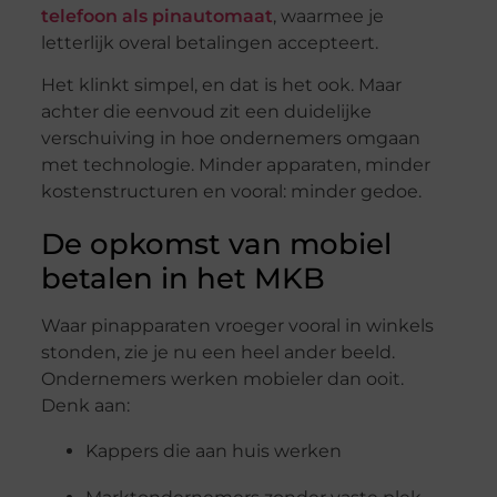
telefoon
als
pinautomaat
,
waarmee
je
letterlijk
overal
betalingen
accepteert.
Het
klinkt
simpel,
en
dat
is
het
ook.
Maar
achter
die
eenvoud
zit
een
duidelijke
verschuiving
in
hoe
ondernemers
omgaan
met
technologie.
Minder
apparaten,
minder
kostenstructuren
en
vooral:
minder
gedoe.
De
opkomst
van
mobiel
betalen
in
het
MKB
Waar
pinapparaten
vroeger
vooral
in
winkels
stonden,
zie
je
nu
een
heel
ander
beeld.
Ondernemers
werken
mobieler
dan
ooit.
Denk
aan:
Kappers
die
aan
huis
werken