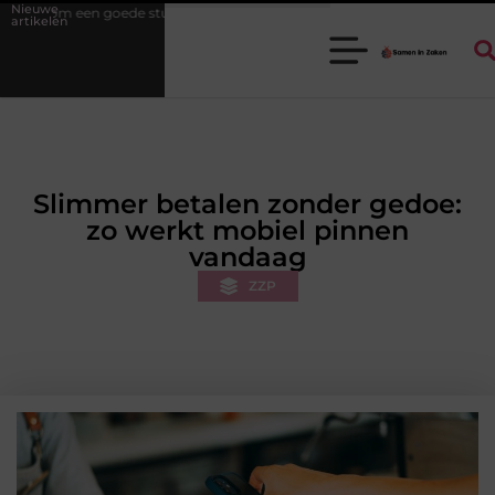
Nieuwe
adoorgroothandel het werk van de stukadoor makkelijker maakt
Tu
artikelen
Slimmer betalen zonder gedoe:
zo werkt mobiel pinnen
vandaag
ZZP