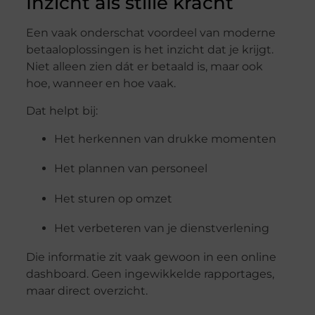
Inzicht
als
stille
kracht
Een
vaak
onderschat
voordeel
van
moderne
betaaloplossingen
is
het
inzicht
dat
je
krijgt.
Niet
alleen
zien
dát
er
betaald
is,
maar
ook
hoe,
wanneer
en
hoe
vaak.
Dat
helpt
bij:
Het
herkennen
van
drukke
momenten
Het
plannen
van
personeel
Het
sturen
op
omzet
Het
verbeteren
van
je
dienstverlening
Die
informatie
zit
vaak
gewoon
in
een
online
dashboard.
Geen
ingewikkelde
rapportages,
maar
direct
overzicht.