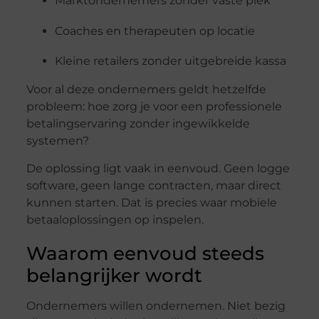
Marktondernemers
zonder
vaste
plek
Coaches
en
therapeuten
op
locatie
Kleine
retailers
zonder
uitgebreide
kassa
Voor
al
deze
ondernemers
geldt
hetzelfde
probleem:
hoe
zorg
je
voor
een
professionele
betalingservaring
zonder
ingewikkelde
systemen?
De
oplossing
ligt
vaak
in
eenvoud.
Geen
logge
software,
geen
lange
contracten,
maar
direct
kunnen
starten.
Dat
is
precies
waar
mobiele
betaaloplossingen
op
inspelen.
Waarom
eenvoud
steeds
belangrijker
wordt
Ondernemers
willen
ondernemen.
Niet
bezig