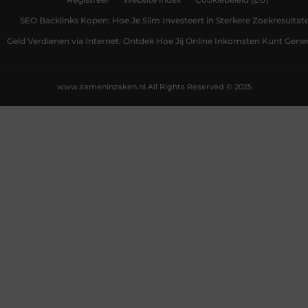
SEO Backlinks Kopen: Hoe Je Slim Investeert in Sterkere Zoekresultat
Geld Verdienen via Internet: Ontdek Hoe Jij Online Inkomsten Kunt Gene
www.sameninzaken.nl.
All Rights Reserved © 2025