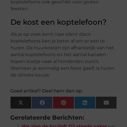
koptelefoons ook geschikt voor groten
feesten.
De kost een koptelefoon?
Als je op zoek bent naar silent disco
koptelefoons ben je beter af om er een te
huren. De huurkosten zijn afhankelijk van het
aantal koptelefoons en het aantal kanalen.
Kopen kostje vaak al honderden euro’s.
Wanneer je eenmalig een feest geeft is huren
de slimste keuze.
Goed artikel? Deel hem dan op:
X
Facebook
Pinterest
LinkedIn
Email
(Twitter)
Gerelateerde Berichten:
We zien de bruiloft DJ steeds vaker
Het