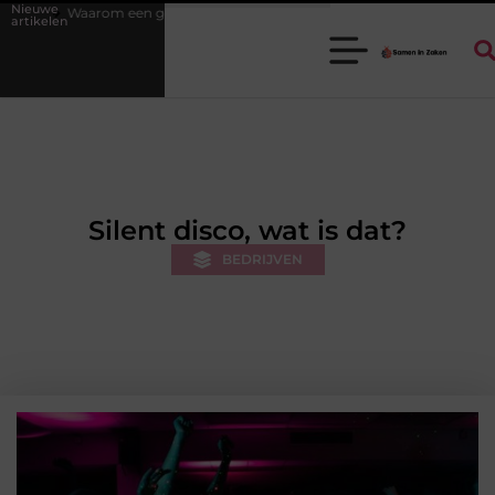
Nieuwe
goede stukadoorgroothandel het werk van de stukadoor makkelijker maa
artikelen
Silent disco, wat is dat?
BEDRIJVEN