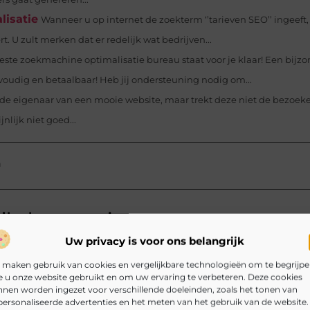
lisatie
Wanneer u op internet de zoekterm ‘’tarieven SEO’’ ingeeft, 
 U zult merken dat er redelijk wat bedrijven...
este zoekmachine optimalisatie bureau staat voor je klaar! Een bijz
voudig en betaalbaar! Heb jij ondersteuning nodig om...
de eigenaar van een mooie website, maar trekt deze niet de bezoeke
lijk niet goed...
n
ikelen voor jou.
Uw privacy is voor ons belangrijk
n op het werk
egen. De connector past net niet, de
 maken gebruik van cookies en vergelijkbare technologieën om te begrijp
 de aders blijken niet geschikt voor de
 u onze website gebruikt en om uw ervaring te verbeteren. Deze cookies
nen worden ingezet voor verschillende doeleinden, zoals het tonen van
 een
ersonaliseerde advertenties en het meten van het gebruik van de website.