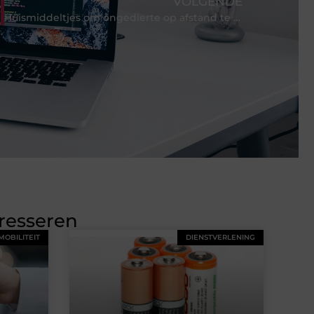
VOLGENDE
Huismiddeltjes om ongedierte op afstand te houden
eresseren
MOBILITEIT
DIENSTVERLENING