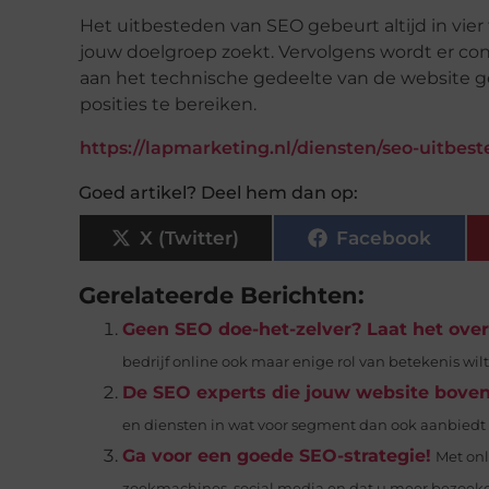
Het uitbesteden van SEO gebeurt altijd in vie
jouw doelgroep zoekt. Vervolgens wordt er c
aan het technische gedeelte van de website ge
posities te bereiken.
https://lapmarketing.nl/diensten/seo-uitbes
Goed artikel? Deel hem dan op:
X (Twitter)
Facebook
Gerelateerde Berichten:
Geen SEO doe-het-zelver? Laat het over
bedrijf online ook maar enige rol van betekenis wilt 
De SEO experts die jouw website boven
en diensten in wat voor segment dan ook aanbiedt he
Ga voor een goede SEO-strategie!
Met onl
zoekmachines, social media en dat u meer bezoeker