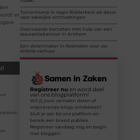
maakt
rden
Tuinontwerp in regio Ridderkerk als decor
wordt er
voor zakelijke ontmoetingen
hogere
Overwaarde benutten met hulp van een
assurantiekantoor in Arnhem
Een slotenmaker in Rosmalen voor uw
Airbnb-verhuur
il
Registreer nu
en word deel
van ons blogplatform!
 uw
Wil jij jouw verhalen delen of
inspirerende blogs ontdekken?
 goederen
Sluit je aan bij ons platform en
bereik een breed publiek.
Registreer vandaag nog en begin
nen
met bloggen.