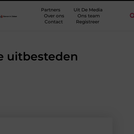
Ridderkerk als decor voor zakelijke ontmoetingen
Overwaarde b
Partners
Uit De Media
Over ons
Ons team
Contact
Registreer
e uitbesteden