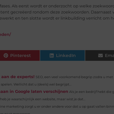
r fases. Als eerst wordt er onderzocht op welke zoekwoo
ontent gecreëerd rondom deze zoekwoorden. Daarnaast 
werkt en ten slotte wordt er linkbuilding verricht om 
teden/
Pinterest
LinkedIn
Ema
 aan de experts!
SEO, een veel voorkomend begrip zodra u met
spelen. Wellicht dat u (deels) wel begrijpt...
aan in Google laten verschijnen
Als je een bedrijf hebt die
b je waarschijnlijk een website, maar wist je dat...
ine marketing zorgt u er onder andere voor dat u op gaat vallen bin
s gaat genereren...