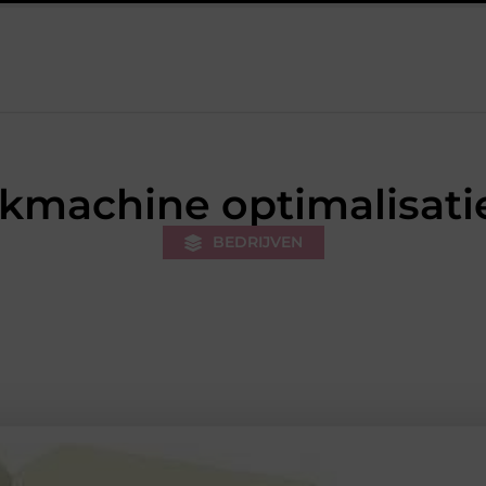
rk van de stukadoor makkelijker maakt
Tuinontwerp in regio 
ekmachine optimalisati
BEDRIJVEN