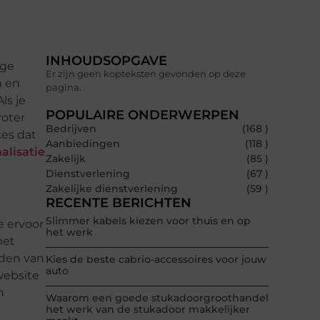
INHOUDSOPGAVE
ige
Er zijn geen kopteksten gevonden op deze
n en
pagina.
ls je
POPULAIRE ONDERWERPEN
roter
Bedrijven
(168 )
ces dat
Aanbiedingen
(118 )
lisatie
Zakelijk
(85 )
Dienstverlening
(67 )
Zakelijke dienstverlening
(59 )
RECENTE BERICHTEN
Slimmer kabels kiezen voor thuis en op
e ervoor
het werk
met
eden van
Kies de beste cabrio-accessoires voor jouw
auto
website
n
Waarom een goede stukadoorgroothandel
het werk van de stukadoor makkelijker