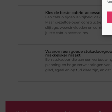
Voo
Kies de beste cabrio-accessoires v
Een cabrio rijden is vrijheid: dak ope
Maar diezelfde open constructie maak
slijtage, weersinvloeden en comfortp
juiste cabrio accessoires
Waarom een goede stukadoorgroot
makkelijker maakt
Een stukadoor die aan een verbouwing 
planning en hoge verwachtingen van
glad, egaal en op tijd klaar zijn, en d