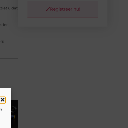
ziet u dat
Registreer nu!
onder
rs
en