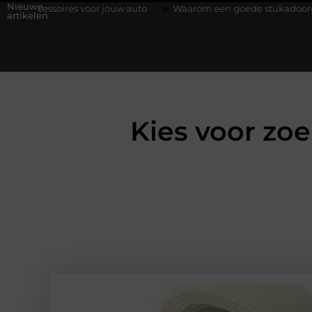
Nieuwe
 voor jouw auto
Waarom een goede stukadoorgroothandel het we
artikelen
Kies voor zo