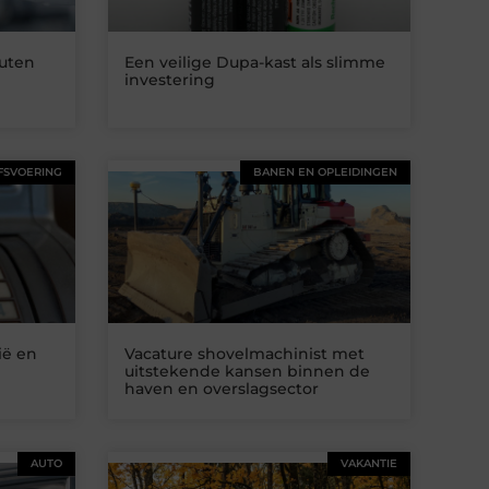
uten
Een veilige Dupa-kast als slimme
investering
FSVOERING
BANEN EN OPLEIDINGEN
ië en
Vacature shovelmachinist met
uitstekende kansen binnen de
haven en overslagsector
AUTO
VAKANTIE