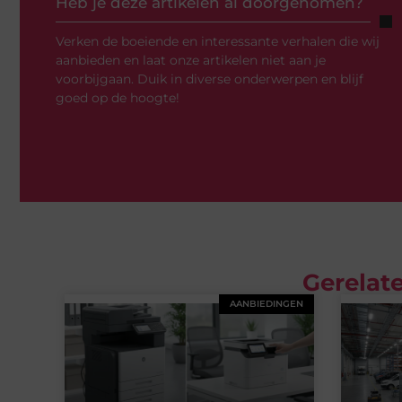
Heb je deze artikelen al doorgenomen?
Verken de boeiende en interessante verhalen die wij
aanbieden en laat onze artikelen niet aan je
voorbijgaan. Duik in diverse onderwerpen en blijf
goed op de hoogte!
Gerelate
AANBIEDINGEN