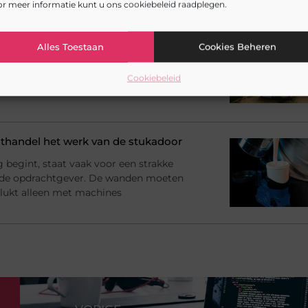
r meer informatie kunt u ons cookiebeleid raadplegen.
oor jouw auto
n, zon op je gezicht en onderweg genieten.
Alles Toestaan
Cookies Beheren
t een cabrio ook gevoeliger voor
roblemen zoals windturbulentie. Met de
Cookiebeleid
handel het werk van de stukadoor
begint, staat vaak voor een strakke
 de opdrachtgever. De wanden moeten
at lukt alleen met machines