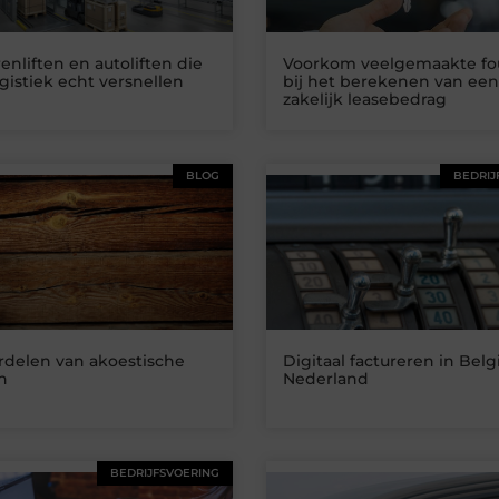
nliften en autoliften die
Voorkom veelgemaakte fo
gistiek echt versnellen
bij het berekenen van een
zakelijk leasebedrag
BLOG
BEDRIJ
rdelen van akoestische
Digitaal factureren in Belg
n
Nederland
BEDRIJFSVOERING