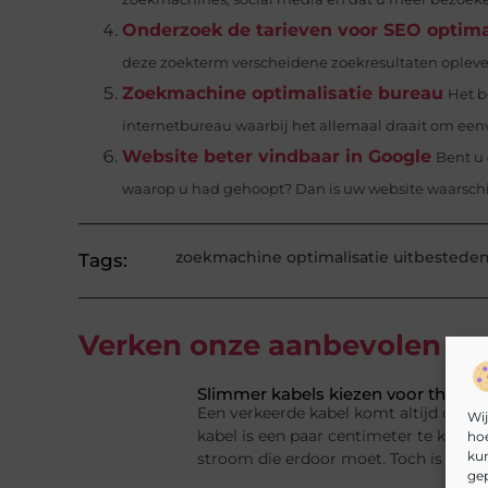
Onderzoek de tarieven voor SEO optima
deze zoekterm verscheidene zoekresultaten oplevert.
Zoekmachine optimalisatie bureau
Het b
internetbureau waarbij het allemaal draait om een
Website beter vindbaar in Google
Bent u 
waarop u had gehoopt? Dan is uw website waarschijn
zoekmachine optimalisatie uitbestede
Tags:
Verken onze aanbevolen
art
Slimmer kabels kiezen voor thuis e
Een verkeerde kabel komt altijd ongel
Wij
kabel is een paar centimeter te kort of
hoe
kun
stroom die erdoor moet. Toch is even
gep