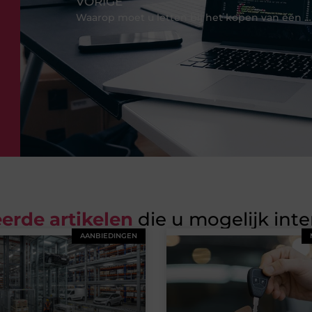
VORIGE
Waarop moet u letten bij het kopen van een kattenbak?
erde artikelen
die u mogelijk int
AANBIEDINGEN