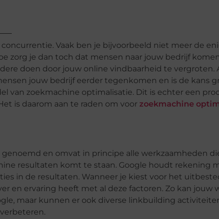
 concurrentie. Vaak ben je bijvoorbeeld niet meer de en
Hoe zorg je dan toch dat mensen naar jouw bedrijf kome
dere doen door jouw online vindbaarheid te vergroten. A
mensen jouw bedrijf eerder tegenkomen en is de kans g
el van zoekmachine optimalisatie. Dit is echter een pro
. Het is daarom aan te raden om voor
zoekmachine optima
 genoemd en omvat in principe alle werkzaamheden di
hine resultaten komt te staan. Google houdt rekening 
ies in de resultaten. Wanneer je kiest voor het uitbest
over en ervaring heeft met al deze factoren. Zo kan jouw 
le, maar kunnen er ook diverse linkbuilding activiteite
verbeteren.