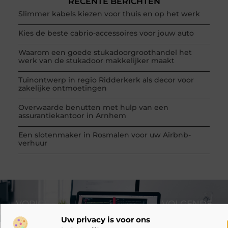
RECENTE BERICHTEN
Slimmer kabels kiezen voor thuis en op het werk
Kies de beste cabrio-accessoires voor jouw auto
Waarom een goede stukadoorgroothandel het
werk van de stukadoor makkelijker maakt
Tuinontwerp in regio Ridderkerk als decor voor
zakelijke ontmoetingen
Overwaarde benutten met hulp van een
assurantiekantoor in Arnhem
Een slotenmaker in Rosmalen voor uw Airbnb-
verhuur
VORIGE
VOLGENDE
De beste styling tips voor mannen op kantoor
Een slimme zakelijke investering: refurbished printers
Uw privacy is voor ons