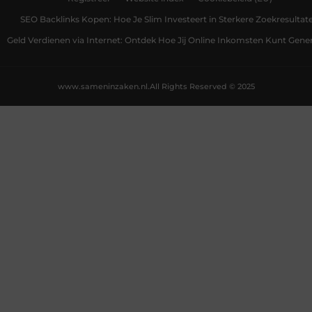
SEO Backlinks Kopen: Hoe Je Slim Investeert in Sterkere Zoekresultat
Geld Verdienen via Internet: Ontdek Hoe Jij Online Inkomsten Kunt Gene
www.sameninzaken.nl.
All Rights Reserved © 2025