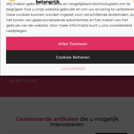
belangrijk
Wij maken gebruik van cookies en vergelijkbare technologieën om te
begrijpen hoe u onze website gebruikt en om uw ervaring te verbeteren
Deze cookies kunnen worden ingezet voor verschillende doeleinden, zo
het tonen van gepersonaliseerde advertenties en het meten van het
gebruik van de website. Voor meer informatie kunt u ons cookiebeleid
raadplegen.
Alles Toestaan
Heb je deze artikelen al doorgenomen?
Cookies Beheren
Verken de boeiende en interessante verhalen die wij
aanbieden en laat onze artikelen niet aan je
Cookiebeleid
voorbijgaan. Duik in diverse onderwerpen en blijf goed
op de hoogte!
Gerelateerde artikelen
die u mogelijk
interesseren