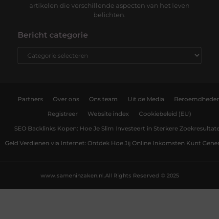
artikelen die verschillende aspecten van het leven
belichten.
Bericht categorie
Partners
Over ons
Ons team
Uit de Media
Beroemdhede
Registreer
Website index
Cookiebeleid (EU)
SEO Backlinks Kopen: Hoe Je Slim Investeert in Sterkere Zoekresultat
Geld Verdienen via Internet: Ontdek Hoe Jij Online Inkomsten Kunt Gene
www.sameninzaken.nl.
All Rights Reserved © 2025