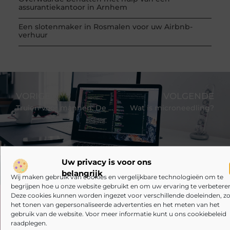
assurantiekantoor in Arnhem
Een slotenmaker in Rosmalen voor uw Airbnb-
verhuur
VORIGE
VOLGENDE
Truien voor mannen: De juiste stijl voor jou vinden
Wat is microneedling?
Uw privacy is voor ons
belangrijk
Wij maken gebruik van cookies en vergelijkbare technologieën om te
begrijpen hoe u onze website gebruikt en om uw ervaring te verbeteren
Deze cookies kunnen worden ingezet voor verschillende doeleinden, zo
Heb je deze artikelen al doorgenomen?
het tonen van gepersonaliseerde advertenties en het meten van het
gebruik van de website. Voor meer informatie kunt u ons cookiebeleid
raadplegen.
Verken de boeiende en interessante verhalen die wij