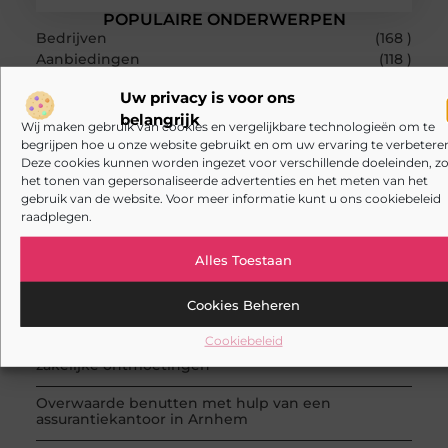
POPULAIRE ONDERWERPEN
Bedrijven
(168 )
Aanbiedingen
(118 )
Zakelijk
(85 )
Uw privacy is voor ons
Dienstverlening
(67 )
belangrijk
Zakelijke dienstverlening
(59 )
Wij maken gebruik van cookies en vergelijkbare technologieën om te
RECENTE BERICHTEN
begrijpen hoe u onze website gebruikt en om uw ervaring te verbeteren
Deze cookies kunnen worden ingezet voor verschillende doeleinden, zo
Open aanhanger of kiepaanhanger huren: welke
past bij jouw klus?
het tonen van gepersonaliseerde advertenties en het meten van het
gebruik van de website. Voor meer informatie kunt u ons cookiebeleid
raadplegen.
Slimmer kabels kiezen voor thuis en op het werk
Kies de beste cabrio-accessoires voor jouw auto
Alles Toestaan
Waarom een goede stukadoorgroothandel het
Cookies Beheren
werk van de stukadoor makkelijker maakt
Cookiebeleid
Tuinontwerp in regio Ridderkerk als decor voor
zakelijke ontmoetingen
Overwaarde benutten met hulp van een
assurantiekantoor in Arnhem