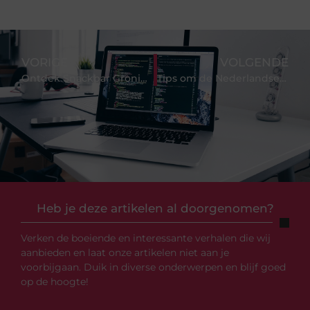
VORIGE
VOLGENDE
Ontdek Snackbar Groningen – De Culinaire Hotspot voor Studenten en Lokale Foodies
Tips om de Nederlandse taal te leren
Heb je deze artikelen al doorgenomen?
Verken de boeiende en interessante verhalen die wij
aanbieden en laat onze artikelen niet aan je
voorbijgaan. Duik in diverse onderwerpen en blijf goed
op de hoogte!