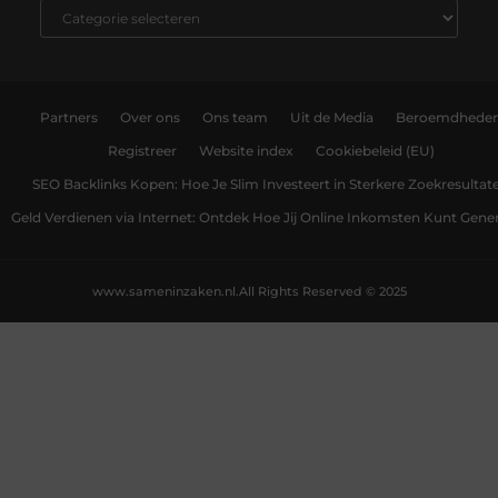
Partners
Over ons
Ons team
Uit de Media
Beroemdhede
Registreer
Website index
Cookiebeleid (EU)
SEO Backlinks Kopen: Hoe Je Slim Investeert in Sterkere Zoekresultat
Geld Verdienen via Internet: Ontdek Hoe Jij Online Inkomsten Kunt Gene
www.sameninzaken.nl.
All Rights Reserved © 2025