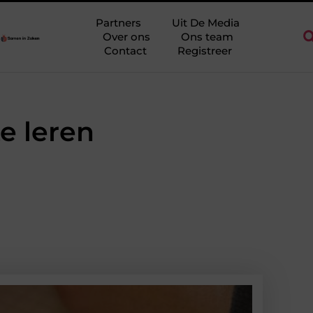
idderkerk als decor voor zakelijke ontmoetingen
Overwaarde be
Partners
Uit De Media
Over ons
Ons team
Contact
Registreer
e leren