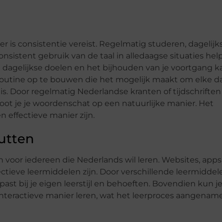
er is consistentie vereist. Regelmatig studeren, dagelijk
sistent gebruik van de taal in alledaagse situaties he
van dagelijkse doelen en het bijhouden van je voortgang k
routine op te bouwen die het mogelijk maakt om elke d
 is. Door regelmatig Nederlandse kranten of tijdschriften
root je je woordenschat op een natuurlijke manier. Het
 effectieve manier zijn.
utten
 voor iedereen die Nederlands wil leren. Websites, apps
ctieve leermiddelen zijn. Door verschillende leermiddel
ast bij je eigen leerstijl en behoeften. Bovendien kun j
interactieve manier leren, wat het leerproces aangenam