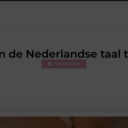
k van de stukadoor makkelijker maakt
Tuinontwerp in regio R
m de Nederlandse taal t
ONDERWIJS