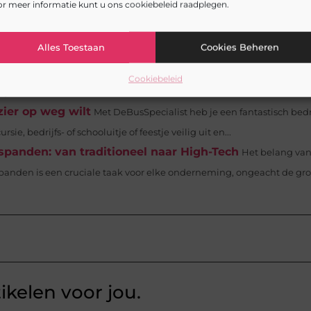
r meer informatie kunt u ons cookiebeleid raadplegen.
ering?
Wanneer je een auto koopt is het van cruciaal belang dat je
Alles Toestaan
Cookies Beheren
ng in Nederland verplicht is, maar...
 op zoek bent
Bent u op zoek naar mooie, nieuwe eetkamerstoele
Cookiebeleid
jk. In de outlet...
zier op weg wilt
Met DeBusSpecialist heb je een fantastisch bedr
e, bedrijfs- of schooluitje of feestje veilig uit en...
fspanden: van traditioneel naar High-Tech
Het belang va
panden is een cruciale taak voor elke onderneming, ongeacht de gro
ikelen voor jou.