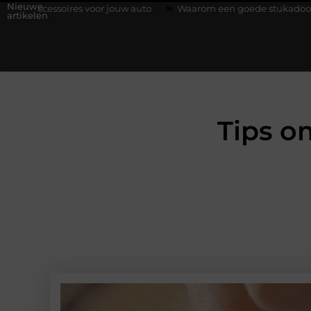
Nieuwe
oor jouw auto
Waarom een goede stukadoorgroothandel het wer
artikelen
Tips o