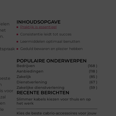
INHOUDSOPGAVE
delen
Praktijk is essentieel
het
Consistentie leidt tot succes
n.
Leermiddelen optimaal benutten
itspraak
Geduld bewaren en plezier hebben
POPULAIRE ONDERWERPEN
Bedrijven
(168 )
Aanbiedingen
(118 )
Zakelijk
(85 )
 beste
Dienstverlening
(67 )
n
Zakelijke dienstverlening
(59 )
is voor
RECENTE BERICHTEN
zal
Slimmer kabels kiezen voor thuis en op
 en
het werk
le
Kies de beste cabrio-accessoires voor jouw