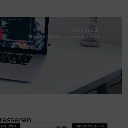
VOLGENDE
Tilburg's Fitness Haven Awaits You
eresseren
MOBILITEIT
DIENSTVERLENING