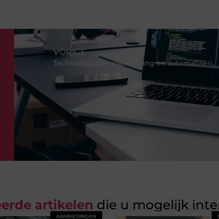
VORIGE
Technologische vooruitgang en automatisering op werk
erde artikelen
die u mogelijk int
AANBIEDINGEN