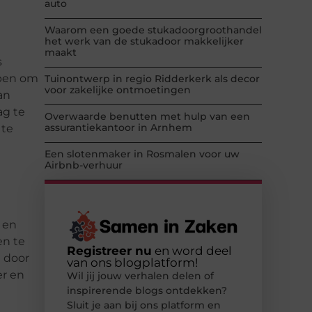
auto
Waarom een goede stukadoorgroothandel
het werk van de stukadoor makkelijker
maakt
s
lpen om
Tuinontwerp in regio Ridderkerk als decor
voor zakelijke ontmoetingen
an
ag te
Overwaarde benutten met hulp van een
assurantiekantoor in Arnhem
 te
Een slotenmaker in Rosmalen voor uw
Airbnb-verhuur
 en
en te
Registreer nu
en word deel
e door
van ons blogplatform!
er en
Wil jij jouw verhalen delen of
inspirerende blogs ontdekken?
Sluit je aan bij ons platform en