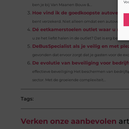
Voo
ben je bij Van Maanen Bouw &...
Hoe vind ik de goedkoopste autoverzek
bent verzekerd. Niet alleen omdat een autoverzekeri
Dé eetkamerstoelen outlet waar u naar
u ze het liefst halen in de outlet? Dat is erg begrijpeli
DeBusSpecialist als je veilig en met ple
gevonden dat ervoor zorgt dat je gasten voor de excursi
De evolutie van beveiliging voor bedrij
effectieve beveiliging Het beschermen van bedrijfs
sector. Met de groeiende complexiteit...
Tags:
Verken onze aanbevolen
art