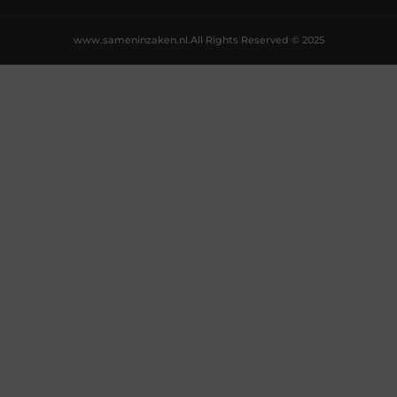
www.sameninzaken.nl.
All Rights Reserved © 2025