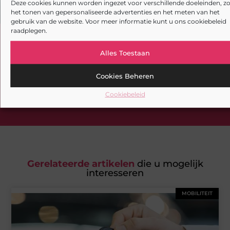
Deze cookies kunnen worden ingezet voor verschillende doeleinden, zo
het tonen van gepersonaliseerde advertenties en het meten van het
gebruik van de website. Voor meer informatie kunt u ons cookiebeleid
raadplegen.
Heb je deze artikelen al doorgenomen?
Alles Toestaan
Verken de boeiende en interessante verhalen die wij
aanbieden en laat onze artikelen niet aan je
Cookies Beheren
voorbijgaan. Duik in diverse onderwerpen en blijf goed
Cookiebeleid
op de hoogte!
Gerelateerde artikelen
die u mogelijk
interesseren
MOBILITEIT