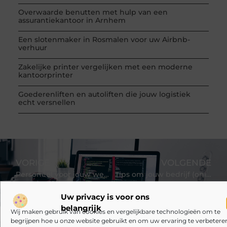
Overwaarde benutten met hulp van een
assurantiekantoor in Arnhem
Een slotenmaker in Rosmalen voor uw Airbnb-
verhuur
Zakelijke printer vergelijken met een moderne
kantoorprinter
Goederenliften en autoliften die jouw logistiek
echt versnellen
VORIGE
VOLGENDE
Personeel voor jouw webshop vinden
Tips om jouw bedrijf (online) te profileren
Uw privacy is voor ons
belangrijk
Wij maken gebruik van cookies en vergelijkbare technologieën om te
begrijpen hoe u onze website gebruikt en om uw ervaring te verbeteren