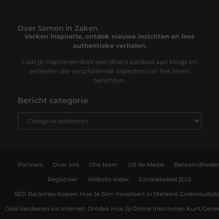
Over Samen in Zaken
Verken inspiratie, ontdek nieuwe inzichten en lees
authentieke verhalen.
Laat je inspireren door een divers aanbod aan blogs en
artikelen die verschillende aspecten van het leven
belichten.
Bericht categorie
Partners
Over ons
Ons team
Uit de Media
Beroemdhede
Registreer
Website index
Cookiebeleid (EU)
SEO Backlinks Kopen: Hoe Je Slim Investeert in Sterkere Zoekresultat
Geld Verdienen via Internet: Ontdek Hoe Jij Online Inkomsten Kunt Gene