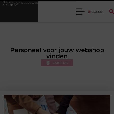
Nieuwe
k als decor voor zakelijke ontmoetingen
Overwaarde benutten met h
artikelen
Personeel voor jouw webshop
vinden
ZAKELIJK