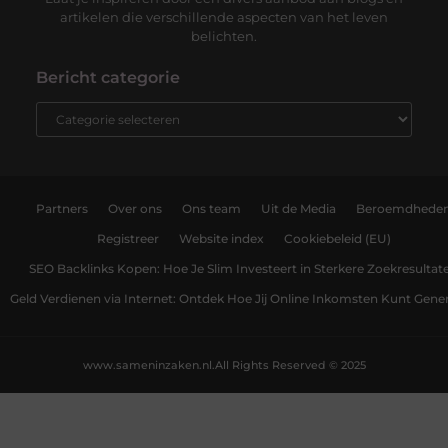
artikelen die verschillende aspecten van het leven
belichten.
Bericht categorie
Partners
Over ons
Ons team
Uit de Media
Beroemdhede
Registreer
Website index
Cookiebeleid (EU)
SEO Backlinks Kopen: Hoe Je Slim Investeert in Sterkere Zoekresultat
Geld Verdienen via Internet: Ontdek Hoe Jij Online Inkomsten Kunt Gene
www.sameninzaken.nl.
All Rights Reserved © 2025