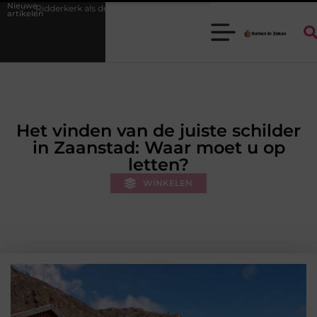
Nieuwe
decor voor zakelijke ontmoetingen
Overwaarde benutten met hulp va
artikelen
Het vinden van de juiste schilder
in Zaanstad: Waar moet u op
letten?
WINKELEN