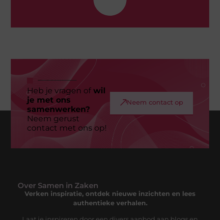
Heb je vragen of
wil
je met ons
Neem contact op
samenwerken?
Neem gerust
contact met ons op!
Over Samen in Zaken
Verken inspiratie, ontdek nieuwe inzichten en lees
authentieke verhalen.
Laat je inspireren door een divers aanbod aan blogs en