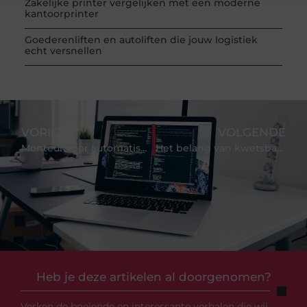
Zakelijke printer vergelijken met een moderne
kantoorprinter
Goederenliften en autoliften die jouw logistiek
echt versnellen
VORIGE
VOLGENDE
Monteur voor automatische deuren: een vak met verantwoordelijkheid
Het belang van kwetsbaarhedenscans voor je bedrijf
Heb je deze artikelen al doorgenomen?
Verken de boeiende en interessante verhalen die wij