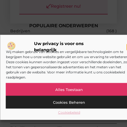
Registreer nu!
POPULAIRE ONDERWERPEN
Bedrijven
(168 )
Aanbiedingen
(118 )
Zakelijk
(85 )
Uw privacy is voor ons
Dienstverlening
(67 )
belangrijk
Wij maken gebruik van cookies en vergelijkbare technologieën om te
Zakelijke dienstverlening
(59 )
begrijpen hoe u onze website gebruikt en om uw ervaring te verbeteren
RECENTE BERICHTEN
Deze cookies kunnen worden ingezet voor verschillende doeleinden, zo
Waarom een goede stukadoorgroothandel het
het tonen van gepersonaliseerde advertenties en het meten van het
werk van de stukadoor makkelijker maakt
gebruik van de website. Voor meer informatie kunt u ons cookiebeleid
raadplegen.
Tuinontwerp in regio Ridderkerk als decor voor
zakelijke ontmoetingen
Alles Toestaan
Overwaarde benutten met hulp van een
assurantiekantoor in Arnhem
Cookies Beheren
Een slotenmaker in Rosmalen voor uw Airbnb-
Cookiebeleid
verhuur