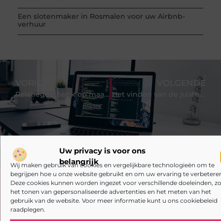
Een slotenmaker in Rosmalen voor uw Airbnb-
verhuur
VORIGE
VOLGENDE
Relatiegeschenk op maat omvat de kunst van zakelijke waardering
Het vinden van de juiste schilder in Zaanstad: Waar moet u op letten?
Uw privacy is voor ons
belangrijk
Wij maken gebruik van cookies en vergelijkbare technologieën om te
begrijpen hoe u onze website gebruikt en om uw ervaring te verbeteren
Deze cookies kunnen worden ingezet voor verschillende doeleinden, zo
Heb je deze artikelen al doorgenomen?
het tonen van gepersonaliseerde advertenties en het meten van het
gebruik van de website. Voor meer informatie kunt u ons cookiebeleid
Verken de boeiende en interessante verhalen die wij
raadplegen.
aanbieden en laat onze artikelen niet aan je