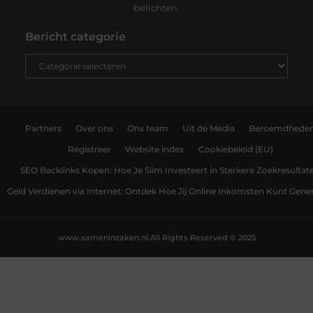
belichten.
Bericht categorie
Partners
Over ons
Ons team
Uit de Media
Beroemdhede
Registreer
Website index
Cookiebeleid (EU)
SEO Backlinks Kopen: Hoe Je Slim Investeert in Sterkere Zoekresultat
Geld Verdienen via Internet: Ontdek Hoe Jij Online Inkomsten Kunt Gene
www.sameninzaken.nl.
All Rights Reserved © 2025