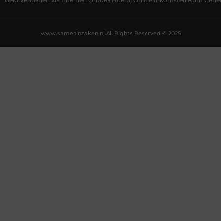
Geld Verdienen via Internet: Ontdek Hoe Jij Online Inkomsten Kunt Gene
www.sameninzaken.nl.
All Rights Reserved © 2025