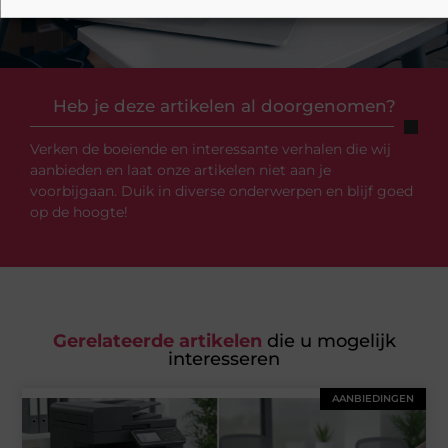
Heb je deze artikelen al doorgenomen?
Verken de boeiende en interessante verhalen die wij
aanbieden en laat onze artikelen niet aan je
voorbijgaan. Duik in diverse onderwerpen en blijf goed
op de hoogte!
Gerelateerde artikelen
die u mogelijk
interesseren
AANBIEDINGEN