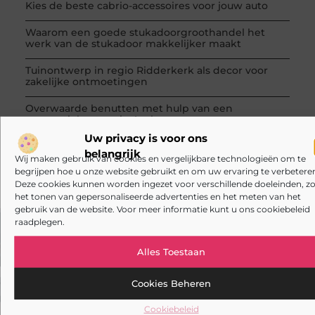
Kies de beste cabrio-accessoires voor jouw auto
Waarom een goede stukadoorgroothandel het
werk van de stukadoor makkelijker maakt
Tuinontwerp in regio Ridderkerk als decor voor
zakelijke ontmoetingen
Overwaarde benutten met hulp van een
assurantiekantoor in Arnhem
Uw privacy is voor ons
Een slotenmaker in Rosmalen voor uw Airbnb-
belangrijk
verhuur
Wij maken gebruik van cookies en vergelijkbare technologieën om te
begrijpen hoe u onze website gebruikt en om uw ervaring te verbeteren
Deze cookies kunnen worden ingezet voor verschillende doeleinden, zo
het tonen van gepersonaliseerde advertenties en het meten van het
gebruik van de website. Voor meer informatie kunt u ons cookiebeleid
raadplegen.
VORIGE
VOLGENDE
Alles Toestaan
Benzineprijs in Tilburg – Hoe Hoge Brandstofkosten Ons Dagelijkse Leven Beïnvloeden
Wat je moet weten over het investeren in goud
Cookies Beheren
Cookiebeleid