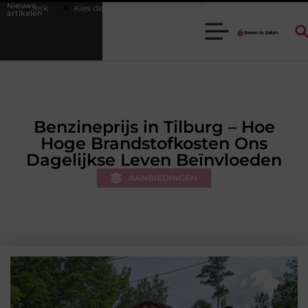
Nieuwe
beste cabrio-accessoires voor jouw auto
Waarom een goede stukadoor
artikelen
Benzineprijs in Tilburg – Hoe
Hoge Brandstofkosten Ons
Dagelijkse Leven Beïnvloeden
AANBIEDINGEN