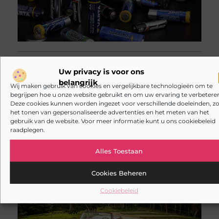
Kies de beste cabrio-
Uw privacy is voor ons
accessoires voor jouw auto
Een cabrio rijden is vrijheid: dak
belangrijk
Wij maken gebruik van cookies en vergelijkbare technologieën om te
open, zon op je gezicht en
begrijpen hoe u onze website gebruikt en om uw ervaring te verbeteren
onderweg genieten. Maar
Deze cookies kunnen worden ingezet voor verschillende doeleinden, zo
diezelfde open constructie maakt
het tonen van gepersonaliseerde advertenties en het meten van het
gebruik van de website. Voor meer informatie kunt u ons cookiebeleid
een cabrio ook gevoeliger voor
raadplegen.
slijtage, weersinvloeden en
comfortproblemen zoals
Alles Toestaan
windturbulentie. Met de juiste
cabrio accessoires
Cookies Beheren
Cookiebeleid