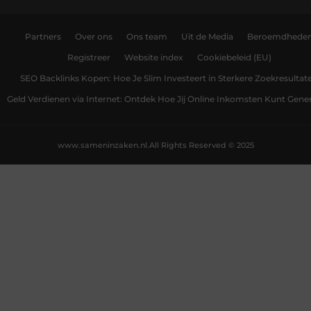
Partners
Over ons
Ons team
Uit de Media
Beroemdhede
Registreer
Website index
Cookiebeleid (EU)
SEO Backlinks Kopen: Hoe Je Slim Investeert in Sterkere Zoekresultat
Geld Verdienen via Internet: Ontdek Hoe Jij Online Inkomsten Kunt Gene
www.sameninzaken.nl.
All Rights Reserved © 2025