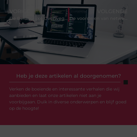
VORIGE
VOLGENDE
De Belangrijke Overwegingen bij het Kopen van een Advocaatstoga
De voordelen van netwerkoplossingen voor moderne bedrijven
Heb je deze artikelen al doorgenomen?
Verken de boeiende en interessante verhalen die wij
aanbieden en laat onze artikelen niet aan je
voorbijgaan. Duik in diverse onderwerpen en blijf goed
op de hoogte!