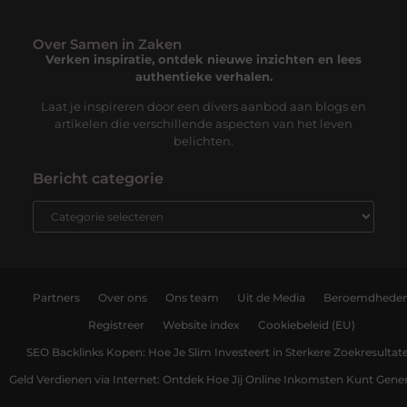
Over Samen in Zaken
Verken inspiratie, ontdek nieuwe inzichten en lees
authentieke verhalen.
Laat je inspireren door een divers aanbod aan blogs en
artikelen die verschillende aspecten van het leven
belichten.
Bericht categorie
Partners
Over ons
Ons team
Uit de Media
Beroemdhede
Registreer
Website index
Cookiebeleid (EU)
SEO Backlinks Kopen: Hoe Je Slim Investeert in Sterkere Zoekresultat
Geld Verdienen via Internet: Ontdek Hoe Jij Online Inkomsten Kunt Gene