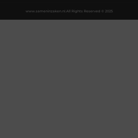
www.sameninzaken.nl.
All Rights Reserved © 2025