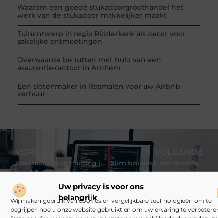
Waarom een goede stukadoorgroothandel het
werk van de stukadoor makkelijker maakt
Tuinontwerp in regio Ridderkerk als decor voor
zakelijke ontmoetingen
Overwaarde benutten met hulp van een
assurantiekantoor in Arnhem
Een slotenmaker in Rosmalen voor uw Airbnb-
verhuur
VORIGE
VOLGENDE
Weerbaarheidstraining in de zorg
Slim bouwen aan duurzame online groei
Uw privacy is voor ons
belangrijk
Wij maken gebruik van cookies en vergelijkbare technologieën om te
begrijpen hoe u onze website gebruikt en om uw ervaring te verbeteren