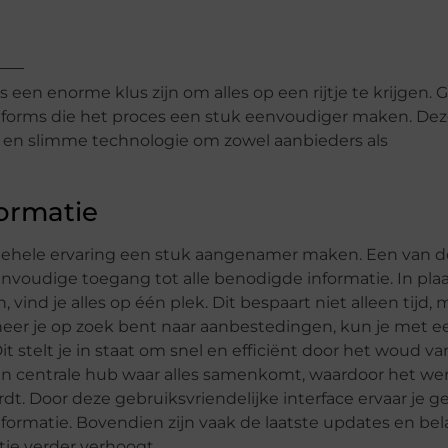
en enorme klus zijn om alles op een rijtje te krijgen. 
tforms die het proces een stuk eenvoudiger maken. De
 en slimme technologie om zowel aanbieders als
ormatie
ehele ervaring een stuk aangenamer maken. Een van d
envoudige toegang tot alle benodigde informatie. In pla
nd je alles op één plek. Dit bespaart niet alleen tijd, 
neer je op zoek bent naar aanbestedingen, kun je met e
t stelt je in staat om snel en efficiënt door het woud va
en centrale hub waar alles samenkomt, waardoor het we
t. Door deze gebruiksvriendelijke interface ervaar je g
informatie. Bovendien zijn vaak de laatste updates en bel
tie verder verhoogt.