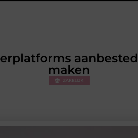
et werk van de stukadoor makkelijker maakt
Tuinontwerp in r
erplatforms aanbested
maken
ZAKELIJK