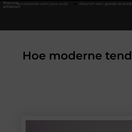
Nieuwe
oires voor jouw auto
Waarom een goede stukadoorgroothandel h
artikelen
Hoe moderne tend