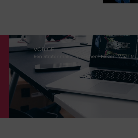
VORIGE
Een Stratenmaker in Arnhem Kiezen: Waar Moet U op Letten?