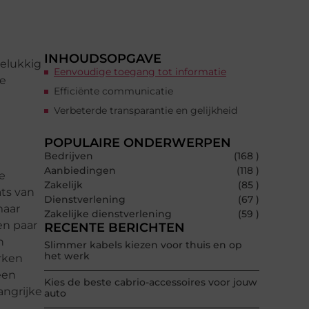
INHOUDSOPGAVE
Gelukkig
Eenvoudige toegang tot informatie
ze
Efficiënte communicatie
Verbeterde transparantie en gelijkheid
POPULAIRE ONDERWERPEN
Bedrijven
(168 )
Aanbiedingen
(118 )
e
Zakelijk
(85 )
ats van
Dienstverlening
(67 )
maar
Zakelijke dienstverlening
(59 )
en paar
RECENTE BERICHTEN
n
Slimmer kabels kiezen voor thuis en op
het werk
rken
een
Kies de beste cabrio-accessoires voor jouw
angrijke
auto