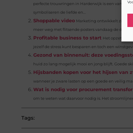
Voo
perfecte trouwringen in Harderwijk is een van de m
symboliseren de liefde en...
Shoppable video
Marketing ontwikkelt zich raz
meer weg met flitsende posters vandaag de dag. Vid
Profitable business to start
Het opzetten va
jezelf de stress kunt besparen en toch een winstgev
Gezond van binnenuit: deze voedingsstof
huid zo lang mogelijk mooi en jong blijft. Goede ski
Hijsbanden kopen voor het hijsen van z
wanneer je zware lasten op een goede en veilig mani
Wat is nodig voor procurement transfo
om te weten wat daarvoor nodig is. Het stroomlijne
Tags: