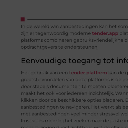
In de wereld van aanbestedingen kan het soms e
zijn er tegenwoordig moderne
tender.app
pla
platforms combineren gebruiksvriendelijkheid
opdrachtgevers te ondersteunen.
Eenvoudige toegang tot inf
Het gebruik van een
tender platform
kan de g
grootste voordelen van deze platforms is de e
door stapels documenten te moeten ploeteren, vi
maakt het ook voor iedereen inzichtelijk. Wan
klikken door de beschikbare opties bladeren. Di
aanbestedingen te navigeren. Het werkt als e
met aanbestedingen veel minder stressvol word
frustraties meer bij het zoeken naar de juiste 
mededelingen direct zichtbaar, wat de efficiën