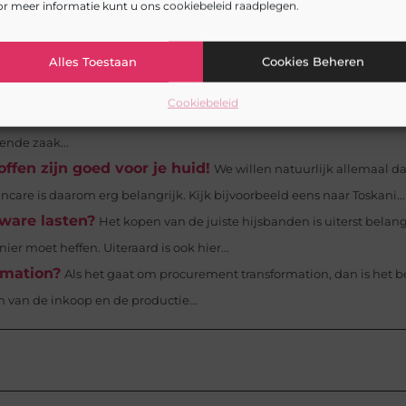
r meer informatie kunt u ons cookiebeleid raadplegen.
eest significante stappen in de voorbereiding van uw bruiloft. Deze 
Alles Toestaan
Cookies Beheren
endsnel, zeker als je kijkt naar digitale en online marketing. Je komt
eo...
Cookiebeleid
n een fysieke winkel kan kapitaalintensief en tijdrovend zijn. Maar wa
ende zaak...
fen zijn goed voor je huid!
We willen natuurlijk allemaal d
ncare is daarom erg belangrijk. Kijk bijvoorbeeld eens naar Toskani...
ware lasten?
Het kopen van de juiste hijsbanden is uiterst belang
er moet heffen. Uiteraard is ook hier...
rmation?
Als het gaat om procurement transformation, dan is het b
n van de inkoop en de productie...