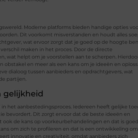
gswereld. Moderne platforms bieden handige opties voo
oorden. Dit voorkomt misverstanden en houdt alles soep
tgever, wat ervoor zorgt dat je goed op de hoogte ben
verschil maken in het proces. Door de directe
n, wat helpt om je voorstellen aan te scherpen. Hierdoor
en obstakel en meer als een kans om je ideeën en oplos
ieve dialoog tussen aanbieders en opdrachtgevers, wat
de partijen.
 gelijkheid
e in het aanbestedingsproces. Iedereen heeft gelijke to
tie bevordert. Dit zorgt ervoor dat de beste ideeën en
t ook de kans op voorkeurbehandelingen en dat is goed
ans om zich te profileren en dat is een ontwikkeling om 
rt innovatie en creativiteit, omdat aanbieders zich