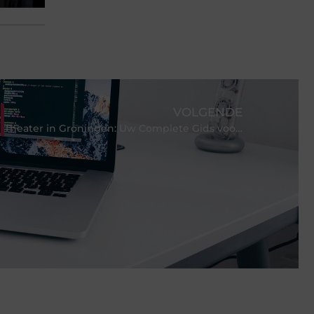
VOLGENDE
Theater in Groningen: Uw Complete Gids voor een Onvergetelijke Avond