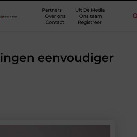
egio Ridderkerk als decor voor zakelijke ontmoetingen
Overwaa
Partners
Uit De Media
Over ons
Ons team
Contact
Registreer
ingen eenvoudiger