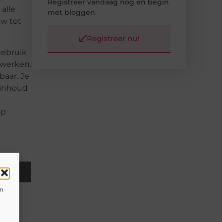
Registreer vandaag nog en begin
alle
met bloggen.
uw tot
Registreer nu!
gebruik
nwerken.
baar. Je
 inhoud
ep
il
en