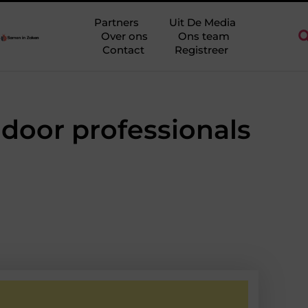
Ridderkerk als decor voor zakelijke ontmoetingen
Overwaarde b
Partners
Uit De Media
Over ons
Ons team
Contact
Registreer
door professionals