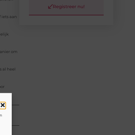
Registreer nu!
 iets aan
elijk
manier om
s al heel
oor
en