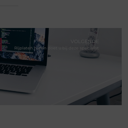
VOLGENDE
Rijplaten huren doet u bij deze specialist