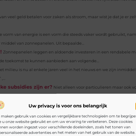
 veel geld betalen voor zaken als stroom, maar wist je dat je er zelf
 vorm van energie is een vorm die steeds vaker wordt gebruikt, nam
r middel van zonnepanelen. Uit bepaalde...
!
Zonnepanelen leggen en aldoende investeren in een rendabele 
de toekomst te kunnen aanbieden aan volgende...
et milieu is nu al enkele jaren veel in het nieuws en we zijn inmiddel
...
e subsidies zijn er?
Niet alleen voor particulieren maar ook v
te kiezen. Je kunt er flink mee besparen op de energiekosten,...
Uw privacy is voor ons belangrijk
 maken gebruik van cookies en vergelijkbare technologieën om te begrijp
 u onze website gebruikt en om uw ervaring te verbeteren. Deze cookies
nen worden ingezet voor verschillende doeleinden, zoals het tonen van
ersonaliseerde advertenties en het meten van het gebruik van de website.