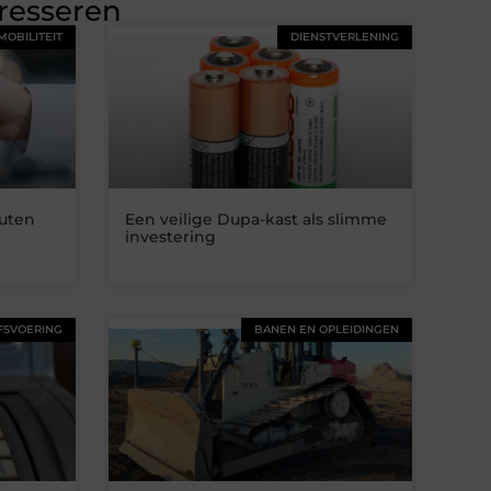
eresseren
MOBILITEIT
DIENSTVERLENING
uten
Een veilige Dupa-kast als slimme
investering
FSVOERING
BANEN EN OPLEIDINGEN