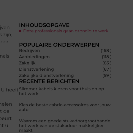
INHOUDSOPGAVE
ijven
Deze professionals gaan grondig te werk
zijn,
door
POPULAIRE ONDERWERPEN
Bedrijven
(168 )
nals
Aanbiedingen
(118 )
Zakelijk
(85 )
Dienstverlening
(67 )
Zakelijke dienstverlening
(59 )
RECENTE BERICHTEN
Slimmer kabels kiezen voor thuis en op
 U heeft
het werk
nelen
Kies de beste cabrio-accessoires voor jouw
auto
t de
sbeurt
Waarom een goede stukadoorgroothandel
nt u
het werk van de stukadoor makkelijker
maakt