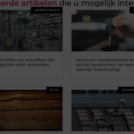
erde artikelen
die u mogelijk int
AANBIEDINGEN
nliften en autoliften die
Voorkom veelgemaakte fo
gistiek echt versnellen
bij het berekenen van een
zakelijk leasebedrag
BLOG
BEDRIJ