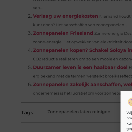
van...
Verlaag uw energiekosten
Niemand houdt van
kunt doen? Het aanschaffen van zonnepanelen...
Zonnepanelen Friesland
Zonne-energie Deze
zonne-energie. Het opwekken van elektriciteit doo
Zonnepanelen kopen? Schakel Soloya in
CO2 reductie realiseren om zo een mooie en gezon
Duurzamer leven is een haalbaar doel
H
erg bekend met de termen ‘versterkt broeikaseffect’ ,
Zonnepanelen zakelijk aanschaffen, welk
ondernemers is het lucratief om voor zonnepanelen 
Zonnepanelen laten reinigen
Tags:
Wij
hoe
kun
gep