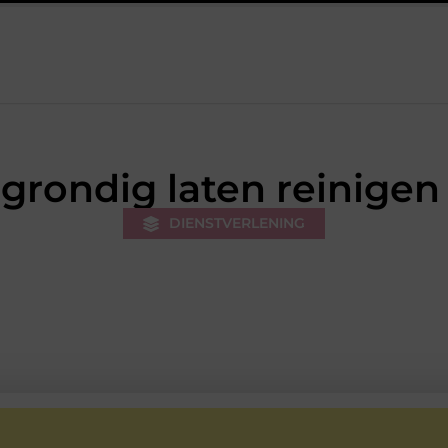
rk van de stukadoor makkelijker maakt
Tuinontwerp in regio 
rondig laten reinigen 
DIENSTVERLENING