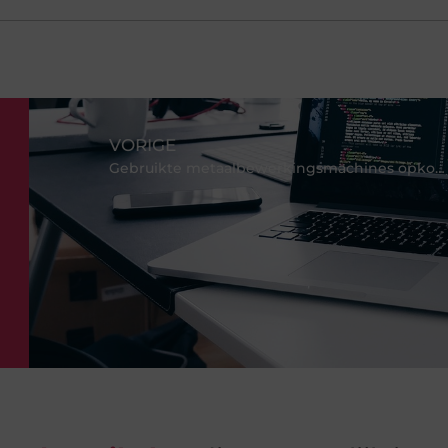
VORIGE
Gebruikte metaalbewerkingsmachines opkopen