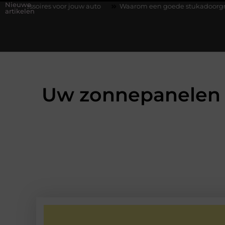
Nieuwe
 voor jouw auto
Waarom een goede stukadoorgroothandel het we
artikelen
Uw zonnepanelen g