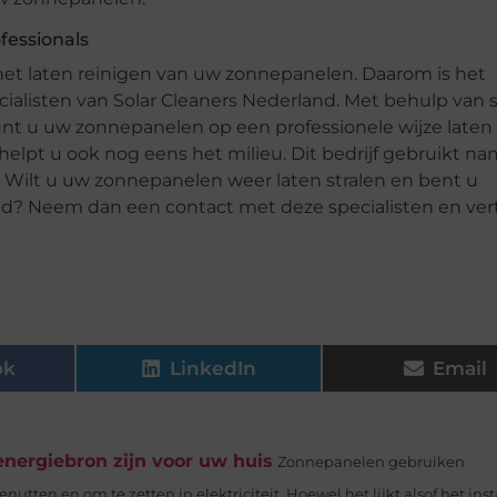
fessionals
an het laten reinigen van uw zonnepanelen. Daarom is het
alisten van Solar Cleaners Nederland. Met behulp van s
unt u uw zonnepanelen op een professionele wijze laten
 helpt u ook nog eens het milieu. Dit bedrijf gebruikt na
. Wilt u uw zonnepanelen weer laten stralen en bent u
? Neem dan een contact met deze specialisten en ver
ok
LinkedIn
Email
ergiebron zijn voor uw huis
Zonnepanelen gebruiken
utten en om te zetten in elektriciteit. Hoewel het lijkt alsof het inst