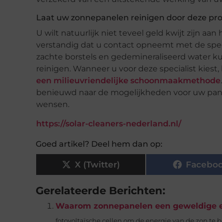
Laat uw zonnepanelen reinigen door deze pro
U wilt natuurlijk niet teveel geld kwijt zijn a
verstandig dat u contact opneemt met de speci
zachte borstels en gedemineraliseerd water k
reinigen. Wanneer u voor deze specialist kiest,
een milieuvriendelijke schoonmaakmethode
benieuwd naar de mogelijkheden voor uw pand
wensen.
https://solar-cleaners-nederland.nl/
Goed artikel? Deel hem dan op:
X (Twitter)
Facebo
Gerelateerde Berichten:
Waarom zonnepanelen een geweldige en
fotovoltaïsche cellen om de energie van de zon te ben